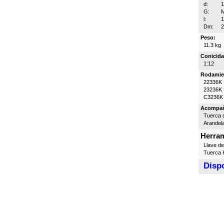
d:
G:
l:
Dm:
Peso:
11.3 kg
Conicida
1:12
Rodamie
22336K
23236K
C3236K
Acompa
Tuerca d
Arandel
Herram
Llave d
Tuerca H
Dispo