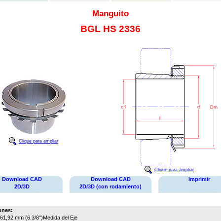
Manguito
BGL HS 2336
Clique para ampliar
Clique para ampliar
Download CAD
Download CAD
Imprimir
2D/3D
2D/3D (con rodamiento)
ones:
61,92 mm (6.3/8")
Medida del Eje