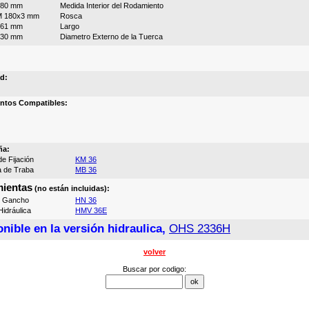
180 mm
Medida Interior del Rodamiento
M 180x3 mm
Rosca
161 mm
Largo
230 mm
Diametro Externo de la Tuerca
d:
ntos Compatibles:
ña:
e Fijación
KM 36
a de Traba
MB 36
ientas
(no están incluidas):
e Gancho
HN 36
idráulica
HMV 36E
nible en la versión hidraulica,
OHS 2336H
volver
Buscar por codigo: