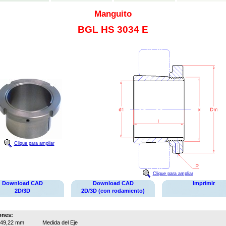
Manguito
BGL HS 3034 E
Clique para ampliar
Clique para ampliar
Download CAD
Download CAD
Imprimir
2D/3D
2D/3D (con rodamiento)
ones:
49,22 mm
Medida del Eje