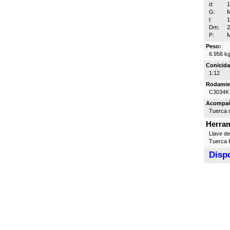
d:
G:
l:
Dm:
P:
Peso:
6.956 k
Conicida
1:12
Rodamie
C3034K
Acompa
Tuerca d
Herram
Llave d
Tuerca H
Dispo