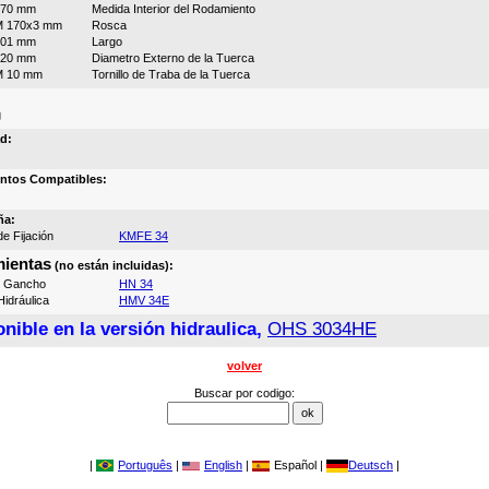
170 mm
Medida Interior del Rodamiento
M 170x3 mm
Rosca
101 mm
Largo
220 mm
Diametro Externo de la Tuerca
M 10 mm
Tornillo de Traba de la Tuerca
g
d:
ntos Compatibles:
ña:
e Fijación
KMFE 34
ientas
(no están incluidas):
e Gancho
HN 34
idráulica
HMV 34E
nible en la versión hidraulica,
OHS 3034HE
volver
Buscar por codigo:
|
Português
|
English
|
Español |
Deutsch
|