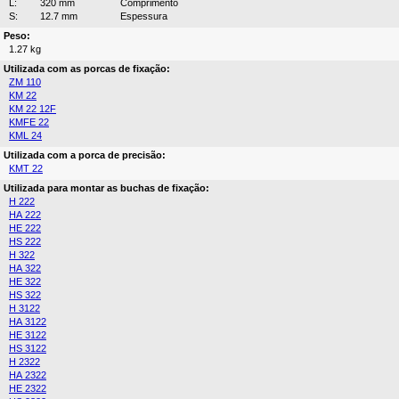
L:
320 mm
Comprimento
S:
12.7 mm
Espessura
Peso:
1.27 kg
Utilizada com as porcas de fixação:
ZM 110
KM 22
KM 22 12F
KMFE 22
KML 24
Utilizada com a porca de precisão:
KMT 22
Utilizada para montar as buchas de fixação:
H 222
HA 222
HE 222
HS 222
H 322
HA 322
HE 322
HS 322
H 3122
HA 3122
HE 3122
HS 3122
H 2322
HA 2322
HE 2322