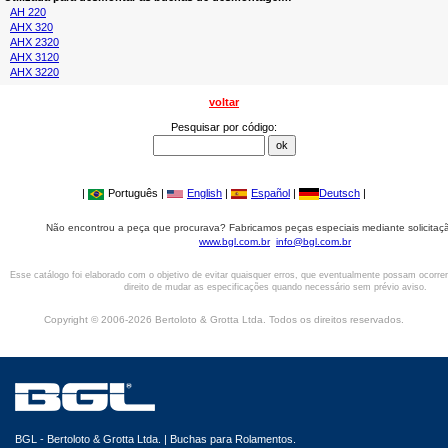
AH 220
AHX 320
AHX 2320
AHX 3120
AHX 3220
voltar
Pesquisar por código:
|
Português |
English
|
Español
|
Deutsch
|
Não encontrou a peça que procurava? Fabricamos peças especiais mediante solicitaçã
www.bgl.com.br
info@bgl.com.br
Esse catálogo foi elaborado com o objetivo de evitar quaisquer erros, que eventualmente possam ocorre
direito de mudar as especificações quando necessário sem prévio aviso.
Copyright © 2006-2026 Bertoloto & Grotta Ltda. Todos os direitos reservados.
BGL - Bertoloto & Grotta Ltda. | Buchas para Rolamentos.