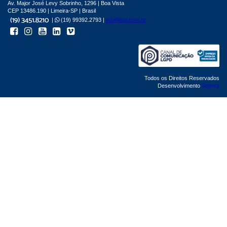
Av. Major José Levy Sobrinho, 1296 | Boa Vista
CEP 13486.190 | Limeira-SP | Brasil
|
(19) 99392.2793 |
info@bgl.com.br
Todos os Direitos Reservados
Desenvolvimento
Sphera