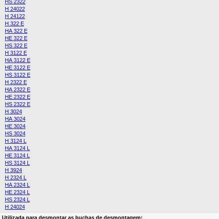
HS 2322
H 24022
H 24122
H 322 E
HA 322 E
HE 322 E
HS 322 E
H 3122 E
HA 3122 E
HE 3122 E
HS 3122 E
H 2322 E
HA 2322 E
HE 2322 E
HS 2322 E
H 3024
HA 3024
HE 3024
HS 3024
H 3124 L
HA 3124 L
HE 3124 L
HS 3124 L
H 3924
H 2324 L
HA 2324 L
HE 2324 L
HS 2324 L
H 24024
Utilizada para desmontar as buchas de desmontagem: