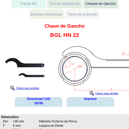
Chave de Gancho
BGL HN 22
Clique para ampliar
Clique para ampliar
Download CAD
Imprimir
2D/3D
Dimensões:
Dm:
145 mm
Diâmetro Externo da Porca
F:
6 mm
Largura do Dente