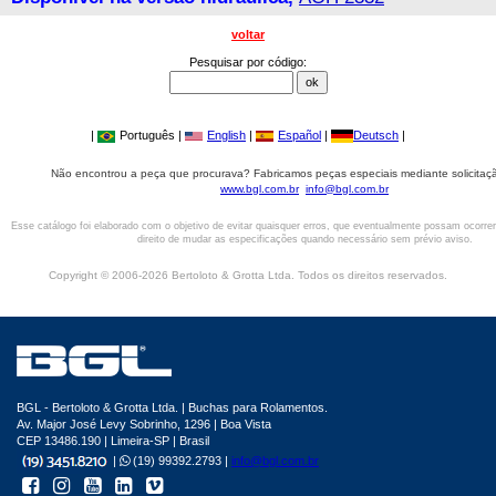
voltar
Pesquisar por código:
|
Português |
English
|
Español
|
Deutsch
|
Não encontrou a peça que procurava? Fabricamos peças especiais mediante solicitaçã
www.bgl.com.br
info@bgl.com.br
Esse catálogo foi elaborado com o objetivo de evitar quaisquer erros, que eventualmente possam ocorre
direito de mudar as especificações quando necessário sem prévio aviso.
Copyright © 2006-2026 Bertoloto & Grotta Ltda. Todos os direitos reservados.
BGL - Bertoloto & Grotta Ltda. | Buchas para Rolamentos.
Av. Major José Levy Sobrinho, 1296 | Boa Vista
CEP 13486.190 | Limeira-SP | Brasil
|
(19) 99392.2793 |
info@bgl.com.br