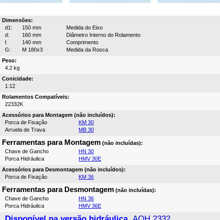
Dimensões:
d1:
150 mm
Medida do Eixo
d:
160 mm
Diâmetro Interno do Rolamento
l:
140 mm
Comprimento
G:
M 180x3
Medida da Rosca
Peso:
4.2 kg
Conicidade:
1:12
Rolamentos Compatíveis:
22332K
Acessórios para Montagem (não incluídos):
Porca de Fixação
KM 30
Arruela de Trava
MB 30
Ferramentas para Montagem
(não incluídas):
Chave de Gancho
HN 30
Porca Hidráulica
HMV 30E
Acessórios para Desmontagem (não incluídos):
Porca de Fixação
KM 36
Ferramentas para Desmontagem
(não incluídas):
Chave de Gancho
HN 36
Porca Hidráulica
HMV 36E
Disponível na versão hidráulica,
AOH 2332