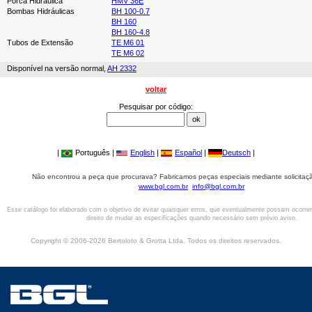
Porca Hidráulica
HMV 36E
Bombas Hidráulicas
BH 100-0.7
BH 160
BH 160-4.8
Tubos de Extensão
TE M6 01
TE M6 02
Disponível na versão normal,
AH 2332
voltar
Pesquisar por código:
|
Português |
English
|
Español
|
Deutsch
|
Não encontrou a peça que procurava? Fabricamos peças especiais mediante solicitaçã
www.bgl.com.br
info@bgl.com.br
Esse catálogo foi elaborado com o objetivo de evitar quaisquer erros, que eventualmente possam ocorre
direito de mudar as especificações quando necessário sem prévio aviso.
Copyright © 2006-2026 Bertoloto & Grotta Ltda. Todos os direitos reservados.