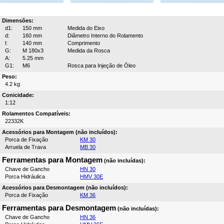
Dimensões:
d1:
150 mm
Medida do Eixo
d:
160 mm
Diâmetro Interno do Rolamento
l:
140 mm
Comprimento
G:
M 180x3
Medida da Rosca
A:
5.25 mm
G1:
M6
Rosca para Injeção de Óleo
Peso:
4.2 kg
Conicidade:
1:12
Rolamentos Compatíveis:
22332K
Acessórios para Montagem (não incluídos):
Porca de Fixação
KM 30
Arruela de Trava
MB 30
Ferramentas para Montagem
(não incluídas):
Chave de Gancho
HN 30
Porca Hidráulica
HMV 30E
Acessórios para Desmontagem (não incluídos):
Porca de Fixação
KM 36
Ferramentas para Desmontagem
(não incluídas):
Chave de Gancho
HN 36