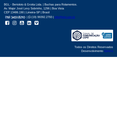
BGL - Bertoloto & Grotta Ltda. | Buchas para Rolamentos.
Av. Major José Levy Sobrinho, 1296 | Boa Vista
CEP 13486.190 | Limeira-SP | Brasil
|
(19) 99392.2793 |
info@bgl.com.br
Todos os Direitos Reservados
Desenvolvimento
Sphera