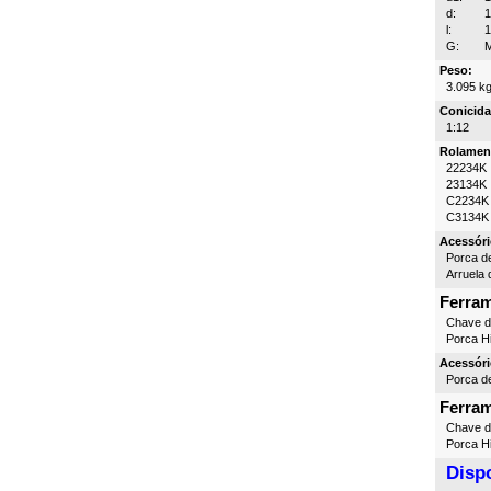
d:
l:
G:
M
Peso:
3.095 k
Conicida
1:12
Rolamen
22234K
23134K
C2234K
C3134K
Acessóri
Porca d
Arruela 
Ferra
Chave 
Porca Hi
Acessóri
Porca d
Ferra
Chave 
Porca Hi
Dispo