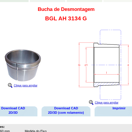
Bucha de Desmontagem
BGL AH 3134 G
Clique para ampliar
Clique para ampliar
Download CAD
Download CAD
Imprimir
2D/3D
2D/3D (com rolamento)
es:
160 mm
Medida do Eixo