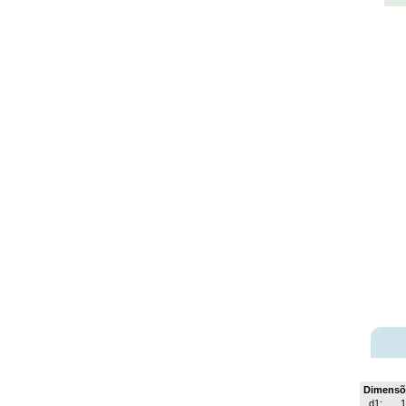
Dimensõ
d1: