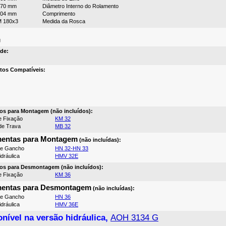
170 mm
Diâmetro Interno do Rolamento
104 mm
Comprimento
 180x3
Medida da Rosca
g
de:
tos Compatíveis:
os para Montagem (não incluídos):
e Fixação
KM 32
de Trava
MB 32
mentas para Montagem
(não incluídas):
de Gancho
HN 32-HN 33
dráulica
HMV 32E
os para Desmontagem (não incluídos):
e Fixação
KM 36
mentas para Desmontagem
(não incluídas):
de Gancho
HN 36
dráulica
HMV 36E
nível na versão hidráulica,
AOH 3134 G