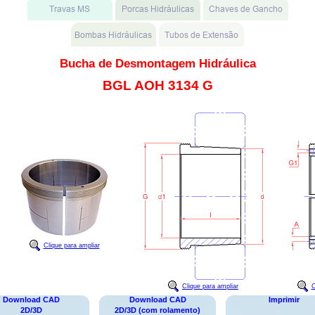
Bucha de Desmontagem Hidráulica
BGL AOH 3134 G
Clique para ampliar
Clique para ampliar
C
Download CAD
Download CAD
Imprimir
2D/3D
2D/3D (com rolamento)