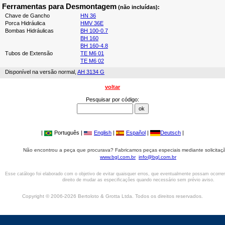
Ferramentas para Desmontagem
(não incluídas):
Chave de Gancho
HN 36
Porca Hidráulica
HMV 36E
Bombas Hidráulicas
BH 100-0.7
BH 160
BH 160-4.8
Tubos de Extensão
TE M6 01
TE M6 02
Disponível na versão normal,
AH 3134 G
voltar
Pesquisar por código:
|
Português |
English
|
Español
|
Deutsch
|
Não encontrou a peça que procurava? Fabricamos peças especiais mediante solicitaçã
www.bgl.com.br
info@bgl.com.br
Esse catálogo foi elaborado com o objetivo de evitar quaisquer erros, que eventualmente possam ocorre
direito de mudar as especificações quando necessário sem prévio aviso.
Copyright © 2006-2026 Bertoloto & Grotta Ltda. Todos os direitos reservados.