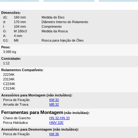
Dimensões:
d1:
160 mm
Medida do Eixo
d:
170 mm
Diâmetro Interno do Rolamento
l:
104 mm
Comprimento
G:
M 180x3
Medida da Rosca
A:
4 mm
G1:
M6
Rosca para Injeção de Óleo
Peso:
3.095 kg
Conicidade:
1:12
Rolamentos Compatíveis:
22234K
23134K
C2234K
C3134K
Acessórios para Montagem (não incluídos):
Porca de Fixação
KM 32
Arruela de Trava
MB 32
Ferramentas para Montagem
(não incluídas):
Chave de Gancho
HN 32-HN 33
Porca Hidráulica
HMV 32E
Acessórios para Desmontagem (não incluídos):
Porca de Fixação
KM 36