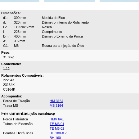
Dimensões:
d1:
300 mm
Medida do Eixo
d:
320 mm
Diâmetro Interno do Rolamento
G:
Tr 320x5 mm
Rosca
l:
226 mm
Comprimento
Dm:
400 mm
Diâmetro Externo da Porca
A:
3.5 mm
G1:
M6
Rosca para Injeção de Óleo
Peso:
31.8 kg
Conicidade:
1:12
Rolamentos Compatíveis:
22264K
23164K
C3164K
Acompanha:
Porca de Fixação
HM 3164
Trava MS
MS 3164
Ferramentas
(não incluídas):
Porca Hidráulica
HMV 64E
Tubos de Extensão
TE M6 01
TE M6 02
Bombas Hidráulicas
BH 100-0.7
BH 160