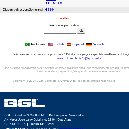
BH 160-4.8
Disponível na versão normal,
H 3164
voltar
Pesquisar por código:
|
Português |
English
|
Español
|
Deutsch
|
Não encontrou a peça que procurava? Fabricamos peças especiais mediante solicitaçã
www.bgl.com.br
info@bgl.com.br
Esse catálogo foi elaborado com o objetivo de evitar quaisquer erros, que eventualmente possam ocorre
direito de mudar as especificações quando necessário sem prévio aviso.
Copyright © 2006-2026 Bertoloto & Grotta Ltda. Todos os direitos reservados.
BGL - Bertoloto & Grotta Ltda. | Buchas para Rolamentos.
Av. Major José Levy Sobrinho, 1296 | Boa Vista
CEP 13486.190 | Limeira-SP | Brasil
|
(19) 99392.2793 |
info@bgl.com.br