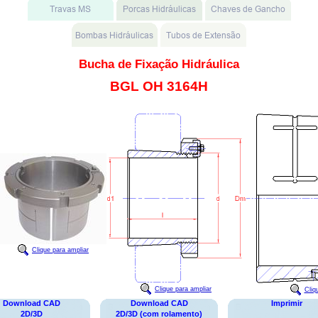
Bucha de Fixação Hidráulica
BGL OH 3164H
Clique para ampliar
Clique para ampliar
Cliq
Download CAD
Download CAD
Imprimir
2D/3D
2D/3D (com rolamento)