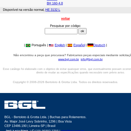
BH 160-4.8
Disponível na versão normal,
HE 3132 L
voltar
Pesquisar por código:
|
Português |
English
|
Español
|
Deutsch
|
Não encontrou a peça que procurava? Fabricamos peças especiais mediante solicitaçã
www.bgl.com.br
info@bgl.com.br
Esse catálogo foi elaborado com o objetivo de evitar quaisquer erros, que eventualmente possam ocorre
direito de mudar as especificações quando necessário sem prévio aviso.
Copyright © 2006-2026 Bertoloto & Grotta Ltda. Todos os direitos reservados.
BGL - Bertoloto & Grotta Ltda. | Buchas para Rolamentos.
Av. Major José Levy Sobrinho, 1296 | Boa Vista
CEP 13486.190 | Limeira-SP | Brasil
|
(19) 99392.2793 |
info@bgl.com.br