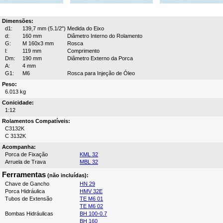
Dimensões:
d1:
139,7 mm (5.1/2")
Medida do Eixo
d:
160 mm
Diâmetro Interno do Rolamento
G:
M 160x3 mm
Rosca
l:
119 mm
Comprimento
Dm:
190 mm
Diâmetro Externo da Porca
A:
4 mm
G1:
M6
Rosca para Injeção de Óleo
Peso:
6.013 kg
Conicidade:
1:12
Rolamentos Compatíveis:
C3132K
C 3132K
Acompanha:
Porca de Fixação
KML 32
Arruela de Trava
MBL 32
Ferramentas
(não incluídas):
Chave de Gancho
HN 29
Porca Hidráulica
HMV 32E
Tubos de Extensão
TE M6 01
TE M6 02
Bombas Hidráulicas
BH 100-0.7
BH 160