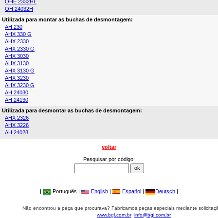
OHE 2332HL
OH 24032H
Utilizada para montar as buchas de desmontagem:
AH 230
AHX 330 G
AHX 2330
AHX 2330 G
AHX 3030
AHX 3130
AHX 3130 G
AHX 3230
AHX 3230 G
AH 24030
AH 24130
Utilizada para desmontar as buchas de desmontagem:
AHX 2326
AHX 3226
AH 24028
voltar
Pesquisar por código:
|
Português |
English
|
Español
|
Deutsch
|
Não encontrou a peça que procurava? Fabricamos peças especiais mediante solicitaçã
www.bgl.com.br
info@bgl.com.br