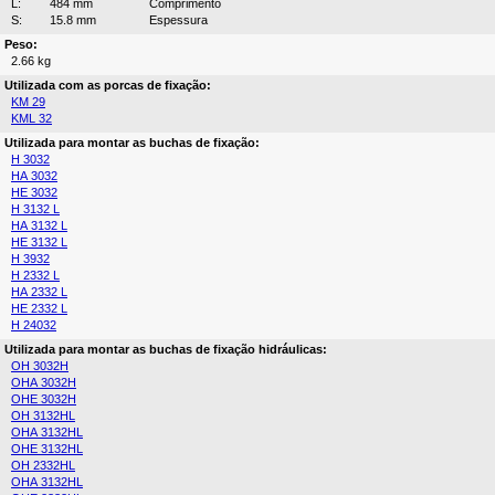
L:
484 mm
Comprimento
S:
15.8 mm
Espessura
Peso:
2.66 kg
Utilizada com as porcas de fixação:
KM 29
KML 32
Utilizada para montar as buchas de fixação:
H 3032
HA 3032
HE 3032
H 3132 L
HA 3132 L
HE 3132 L
H 3932
H 2332 L
HA 2332 L
HE 2332 L
H 24032
Utilizada para montar as buchas de fixação hidráulicas:
OH 3032H
OHA 3032H
OHE 3032H
OH 3132HL
OHA 3132HL
OHE 3132HL
OH 2332HL
OHA 3132HL