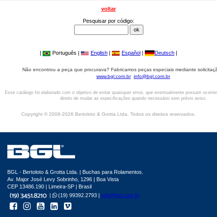
voltar
Pesquisar por código:
|
Português |
English
|
Español
|
Deutsch
|
Não encontrou a peça que procurava? Fabricamos peças especiais mediante solicitaçã
www.bgl.com.br
info@bgl.com.br
Esse catálogo foi elaborado com o objetivo de evitar quaisquer erros, que eventualmente possam ocorre
direito de mudar as especificações quando necessário sem prévio aviso.
Copyright © 2006-2026 Bertoloto & Grotta Ltda. Todos os direitos reservados.
BGL - Bertoloto & Grotta Ltda. | Buchas para Rolamentos.
Av. Major José Levy Sobrinho, 1296 | Boa Vista
CEP 13486.190 | Limeira-SP | Brasil
|
(19) 99392.2793 |
info@bgl.com.br