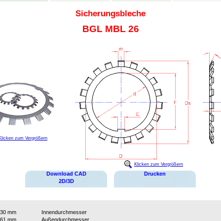
Sicherungsbleche
BGL MBL 26
Klicken zum Vergrößern
Klicken zum Vergrößern
Download CAD
Drucken
2D/3D
130 mm
Innendurchmesser
161 mm
Außendurchmesser