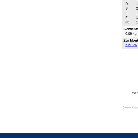
D:
S:
E:
F:
m:
Gewicht
0.09 kg
Zur Mont
KML 26
Wenn
Dieser Kata