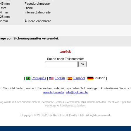
145 mm
Fasedurchmesser
2 mm
Dicke
14 mm
Interne Zahnbreite
125 mm
12 mm
Äußere Zahnbreite
:
age von Sicherungsmutter verwendet::
zurück
Suche nach Teilenummer:
|
Português
|
English
|
Español
|
Deutsch |
 Sie nicht finden, wonach Sie suchen, oder ein spezielles Teil benötigen, kontaktieren Sie uns b
www.bgl.com.br
info@bgl.com.br
log wurde mit der Absicht erstellt, eventuelle Fehler zu vermeiden. BGL behält sich das Recht vor, Spezifik
vorherige Ankündigung zu ändern.
Copyright © 2006-2026 Bertoloto & Grotta Ltda. All rights reserved.