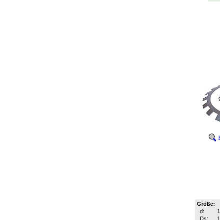
Größe:
d:
Ds: