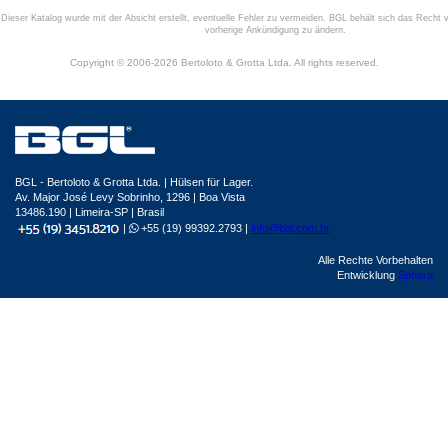
Dieser Katalog wurde mit der Absicht erstellt, eventuelle Fehler zu vermeiden. BGL behält sich das Recht v
vorherige Ankündigung zu ändern.
Copyright © 2006-2026 Bertoloto & Grotta Ltda. All rights reserved.
BGL - Bertoloto & Grotta Ltda. | Hülsen für Lager.
Av. Major José Levy Sobrinho, 1296 | Boa Vista
13486.190 | Limeira-SP | Brasil
|
+55 (19) 99392.2793 |
info@bgl.com.br
Alle Rechte Vorbehalten
Entwicklung
Sphera