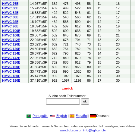
HMVC 76E
14.957"x5F
382
476
498
58
11
16
HMVC 80E
15.745"x5F
402
499
522
60
11
17
HMVC 84E
16.532"x5F
422
522
546
61
11
17
HMVC 88E
17.319"x5F
442
543
566
62
12
17
HMVC 92E
18.107"x5F
462
565
590
64
12
17
HMVC 96E
18.894"x5F
482
587
612
65
12
19
HMVC 100E
19.682"x5F
502
609
636
67
12
19
HMVC 106E
20.867"x4F
532
645
670
69
13
21
HMVC 112E
22.048"x4F
562
678
704
71
13
22
HMVC 120E
23.623"x4F
602
721
748
73
13
23
HMVC 126E
24.804"x4F
632
754
782
74
14
23
HMVC 134E
26.379"x4F
672
796
826
75
14
24
HMVC 142E
27.961"x3F
712
840
870
78
15
25
HMVC 150E
29.536"x3F
752
883
912
79
15
25
HMVC 160E
31.504"x3F
802
936
965
80
16
25
HMVC 170E
33.473"x3F
852
990
1020
83
16
26
HMVC 180E
35.441"x3F
902
1043
1075
86
17
30
HMVC 190E
37.410"x3F
952
1097
1126
86
17
30
zurück
Suche nach Teilenummer:
|
Português
|
English
|
Español
|
Deutsch |
Wenn Sie nicht finden, wonach Sie suchen, oder ein spezielles Teil benötigen, kontaktiere
www.bgl.com.br
info@bgl.com.br