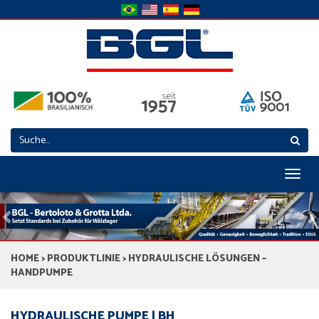
Toggl
naviga
Previous
N
HOME
>
PRODUKTLINIE
> HYDRAULISCHE LÖSUNGEN –
HANDPUMPE
HYDRAULISCHE PUMPE | BH