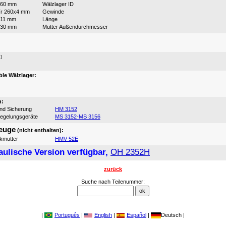
260 mm
Wälzlager ID
r 260x4 mm
Gewinde
211 mm
Länge
330 mm
Mutter Außendurchmesser
:
:
le Wälzlager:
n:
und Sicherung
HM 3152
iegelungsgeräte
MS 3152-MS 3156
euge
(nicht enthalten):
ikmutter
HMV 52E
aulische Version verfügbar,
OH 2352H
zurück
Suche nach Teilenummer:
|
Português
|
English
|
Español
|
Deutsch |