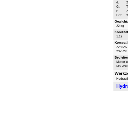
d:
G:
T
l:
Dm:
Gewicht
22 kg
Konizität
1:12
Kompatib
22352K
23252K
Begleite
Mutter 
MS Verr
Werkz
Hydraul
Hydr