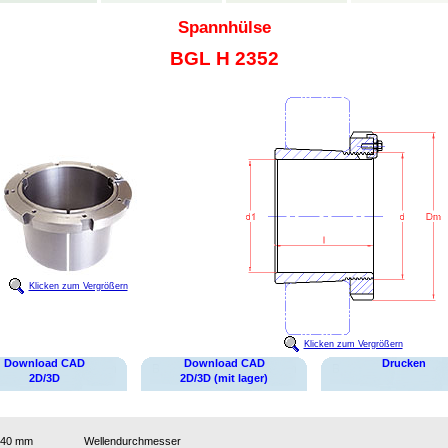
Spannhülse
BGL H 2352
Klicken zum Vergrößern
Klicken zum Vergrößern
Download CAD
Download CAD
Drucken
2D/3D
2D/3D (mit lager)
240 mm
Wellendurchmesser