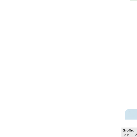
Größe:
d1: