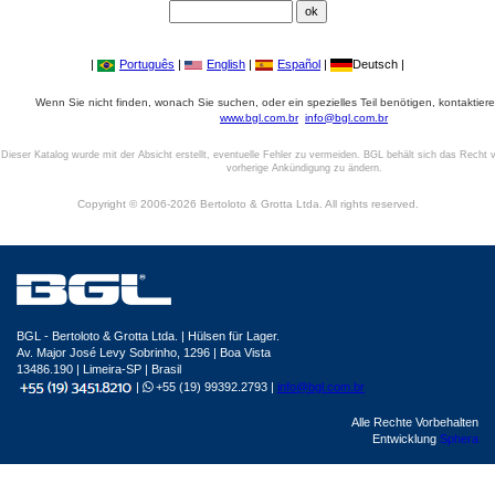
|
Português
|
English
|
Español
|
Deutsch |
Wenn Sie nicht finden, wonach Sie suchen, oder ein spezielles Teil benötigen, kontaktiere
www.bgl.com.br
info@bgl.com.br
Dieser Katalog wurde mit der Absicht erstellt, eventuelle Fehler zu vermeiden. BGL behält sich das Recht v
vorherige Ankündigung zu ändern.
Copyright © 2006-2026 Bertoloto & Grotta Ltda. All rights reserved.
BGL - Bertoloto & Grotta Ltda. | Hülsen für Lager.
Av. Major José Levy Sobrinho, 1296 | Boa Vista
13486.190 | Limeira-SP | Brasil
|
+55 (19) 99392.2793 |
info@bgl.com.br
Alle Rechte Vorbehalten
Entwicklung
Sphera