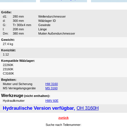
Größe:
d1:
280 mm
Wellendurchmesser
d:
300 mm
Wälzlager ID
G:
Tr 300x4 mm
Gewinde
l:
208 mm
Länge
Dm:
380 mm
Mutter Außendurchmesser
Gewicht:
27.4 kg
Konizität:
1:12
Kompatible Wälzlager:
22260K
23160K
C3160K
Begleiten:
Mutter und Sicherung
HM 3160
MS Verriegelungsgeräte
MS 3160
Werkzeuge
(nicht enthalten):
Hydraulikmutter
HMV 60E
Hydraulische Version verfügbar,
OH 3160H
zurück
Suche nach Teilenummer: