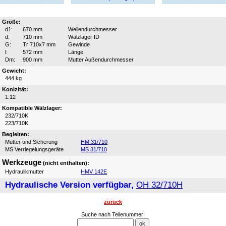
Größe:
d1:
670 mm
Wellendurchmesser
d:
710 mm
Wälzlager ID
G:
Tr 710x7 mm
Gewinde
l:
572 mm
Länge
Dm:
900 mm
Mutter Außendurchmesser
Gewicht:
444 kg
Konizität:
1:12
Kompatible Wälzlager:
232/710K
223/710K
Begleiten:
Mutter und Sicherung
HM 31/710
MS Verriegelungsgeräte
MS 31/710
Werkzeuge
(nicht enthalten):
Hydraulikmutter
HMV 142E
Hydraulische Version verfügbar,
OH 32/710H
zurück
Suche nach Teilenummer: