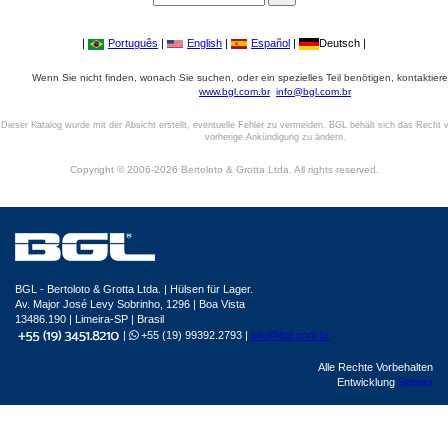
|
Português
|
English
|
Español
|
Deutsch |
Wenn Sie nicht finden, wonach Sie suchen, oder ein spezielles Teil benötigen, kontaktiere
www.bgl.com.br
info@bgl.com.br
Dieser Katalog wurde mit der Absicht erstellt, eventuelle Fehler zu vermeiden. BGL behält sich das Recht v
vorherige Ankündigung zu ändern.
Copyright © 2006-2026 Bertoloto & Grotta Ltda. All rights reserved.
BGL - Bertoloto & Grotta Ltda. | Hülsen für Lager.
Av. Major José Levy Sobrinho, 1296 | Boa Vista
13486.190 | Limeira-SP | Brasil
|
+55 (19) 99392.2793 |
info@bgl.com.br
Alle Rechte Vorbehalten
Entwicklung
Sphera