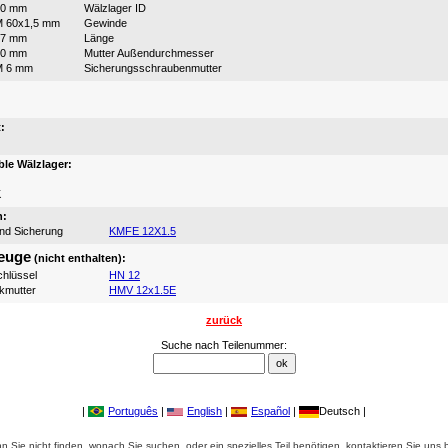
60 mm
Wälzlager ID
 60x1,5 mm
Gewinde
47 mm
Länge
80 mm
Mutter Außendurchmesser
M 6 mm
Sicherungsschraubenmutter
:
:
le Wälzlager:
K
n:
und Sicherung
KMFE 12X1.5
euge
(nicht enthalten):
hlüssel
HN 12
ikmutter
HMV 12x1.5E
zurück
Suche nach Teilenummer:
|
Português
|
English
|
Español
|
Deutsch |
 Sie nicht finden, wonach Sie suchen, oder ein spezielles Teil benötigen, kontaktieren Sie uns b