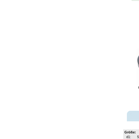
Größe:
d1:
5