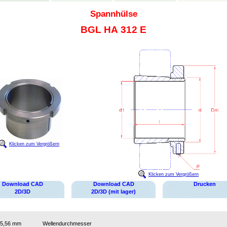
Spannhülse
BGL HA 312 E
Klicken zum Vergrößern
Klicken zum Vergrößern
Download CAD
Download CAD
Drucken
2D/3D
2D/3D (mit lager)
5,56 mm
Wellendurchmesser