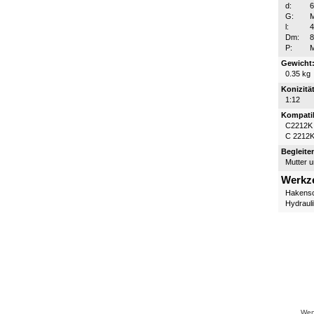
d:
G:
M
l:
Dm:
P:
Gewicht
0.35 kg
Konizität
1:12
Kompatib
C2212K
C 2212
Begleite
Mutter 
Werkz
Hakensc
Hydraul
Wenn