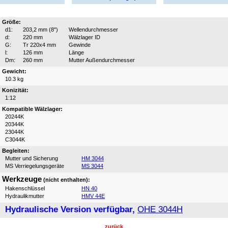
Größe:
d1:
203,2 mm (8")
Wellendurchmesser
d:
220 mm
Wälzlager ID
G:
Tr 220x4 mm
Gewinde
l:
126 mm
Länge
Dm:
260 mm
Mutter Außendurchmesser
Gewicht:
10.3 kg
Konizität:
1:12
Kompatible Wälzlager:
20244K
20344K
23044K
C3044K
Begleiten:
Mutter und Sicherung
HM 3044
MS Verriegelungsgeräte
MS 3044
Werkzeuge
(nicht enthalten):
Hakenschlüssel
HN 40
Hydraulikmutter
HMV 44E
Hydraulische Version verfügbar,
OHE 3044H
zurück