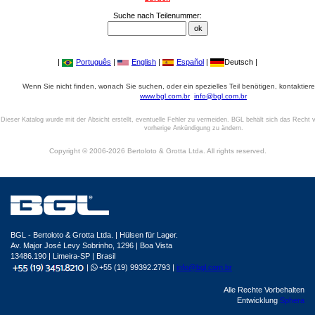
Suche nach Teilenummer:
|
Português
|
English
|
Español
|
Deutsch |
Wenn Sie nicht finden, wonach Sie suchen, oder ein spezielles Teil benötigen, kontaktiere
www.bgl.com.br
info@bgl.com.br
Dieser Katalog wurde mit der Absicht erstellt, eventuelle Fehler zu vermeiden. BGL behält sich das Recht v
vorherige Ankündigung zu ändern.
Copyright © 2006-2026 Bertoloto & Grotta Ltda. All rights reserved.
BGL - Bertoloto & Grotta Ltda. | Hülsen für Lager.
Av. Major José Levy Sobrinho, 1296 | Boa Vista
13486.190 | Limeira-SP | Brasil
|
+55 (19) 99392.2793 |
info@bgl.com.br
Alle Rechte Vorbehalten
Entwicklung
Sphera