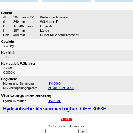
Größe:
d1:
304,8 mm (12")
Wellendurchmesser
d:
340 mm
Wälzlager ID
G:
Tr 340x5 mm
Gewinde
l:
187 mm
Länge
Dm:
400 mm
Mutter Außendurchmesser
Gewicht:
35.8 kg
Konizität:
1:12
Kompatible Wälzlager:
23068K
C3068K
Begleiten:
Mutter und Sicherung
HM 3068
MS Verriegelungsgeräte
MS 3064-MS 3068
Werkzeuge
(nicht enthalten):
Hydraulikmutter
HMV 68E
Hydraulische Version verfügbar,
OHE 3068H
zurück
Suche nach Teilenummer: