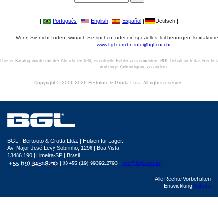
|
Português
|
English
|
Español
|
Deutsch |
Wenn Sie nicht finden, wonach Sie suchen, oder ein spezielles Teil benötigen, kontaktiere
www.bgl.com.br
info@bgl.com.br
Dieser Katalog wurde mit der Absicht erstellt, eventuelle Fehler zu vermeiden. BGL behält sich das Recht v
vorherige Ankündigung zu ändern.
Copyright © 2006-2026 Bertoloto & Grotta Ltda. All rights reserved.
BGL - Bertoloto & Grotta Ltda. | Hülsen für Lager.
Av. Major José Levy Sobrinho, 1296 | Boa Vista
13486.190 | Limeira-SP | Brasil
|
+55 (19) 99392.2793 |
info@bgl.com.br
Alle Rechte Vorbehalten
Entwicklung
Sphera