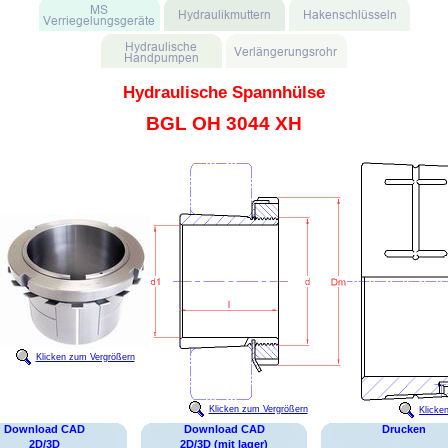
Hydraulische Spannhülse
BGL OH 3044 XH
Klicken zum Vergrößern
Klicken zum Vergrößern
Klicke
Download CAD
Download CAD
Drucken
2D/3D
2D/3D (mit lager)