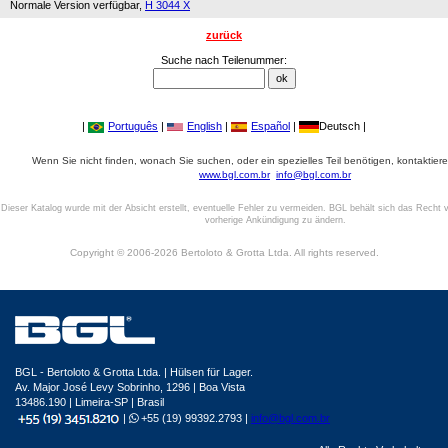
Normale Version verfügbar,
H 3044 X
zurück
Suche nach Teilenummer:
|
Português
|
English
|
Español
|
Deutsch |
Wenn Sie nicht finden, wonach Sie suchen, oder ein spezielles Teil benötigen, kontaktiere
www.bgl.com.br
info@bgl.com.br
Dieser Katalog wurde mit der Absicht erstellt, eventuelle Fehler zu vermeiden. BGL behält sich das Recht v
vorherige Ankündigung zu ändern.
Copyright © 2006-2026 Bertoloto & Grotta Ltda. All rights reserved.
BGL - Bertoloto & Grotta Ltda. | Hülsen für Lager.
Av. Major José Levy Sobrinho, 1296 | Boa Vista
13486.190 | Limeira-SP | Brasil
|
+55 (19) 99392.2793 |
info@bgl.com.br