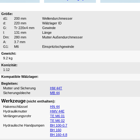
Größe:
d1:
200 mm
Wellendurchmesser
d:
220 mm
Wälzlager ID
G:
Tr 220x4 mm
Gewinde
l:
131 mm
Länge
Dm:
280 mm
Mutter Außendurchmesser
A:
3.7 mm
G1:
M6
Einspritzlochgewinde
Gewicht:
9.2 kg
Konizität:
1:12
Kompatible Wälzlager:
Begleiten:
Mutter und Sicherung
HM 44T
Sicherungsbleche
MB 44
Werkzeuge
(nicht enthalten):
Hakenschlüssel
HN 44
Hydraulikmutter
HMV 44E
Verlängerungsrohr
TE M6 01
TE M6 02
Hydraulische Handpumpen
BH 100-0.7
BH 160
BH 160-4.8