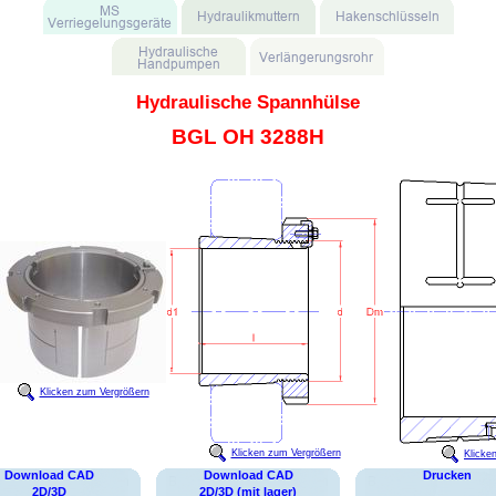
Hydraulische Spannhülse
BGL OH 3288H
Klicken zum Vergrößern
Klicken zum Vergrößern
Klicke
Download CAD
Download CAD
Drucken
2D/3D
2D/3D (mit lager)