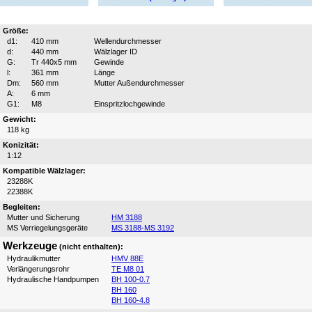
Größe:
d1:
410 mm
Wellendurchmesser
d:
440 mm
Wälzlager ID
G:
Tr 440x5 mm
Gewinde
l:
361 mm
Länge
Dm:
560 mm
Mutter Außendurchmesser
A:
6 mm
G1:
M8
Einspritzlochgewinde
Gewicht:
118 kg
Konizität:
1:12
Kompatible Wälzlager:
23288K
22388K
Begleiten:
Mutter und Sicherung
HM 3188
MS Verriegelungsgeräte
MS 3188-MS 3192
Werkzeuge
(nicht enthalten):
Hydraulikmutter
HMV 88E
Verlängerungsrohr
TE M8 01
Hydraulische Handpumpen
BH 100-0.7
BH 160
BH 160-4.8