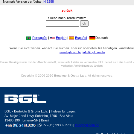
Normale Version verfügbar,
H 3288
zurück
Suche nach Teilenummer:
|
Português
|
English
|
Español
|
Deutsch |
Wenn Sie nicht finden, wonach Sie suchen, oder ein spezielles Teil benötigen, kontaktiere
www.bgl.com.br
info@bgl.com.br
Dieser Katalog wurde mit der Absicht erstellt, eventuelle Fehler zu vermeiden. BGL behält sich das Recht v
vorherige Ankündigung zu ändern.
Copyright © 2006-2026 Bertoloto & Grotta Ltda. All rights reserved.
BGL - Bertoloto & Grotta Ltda. | Hülsen für Lager.
Av. Major José Levy Sobrinho, 1296 | Boa Vista
13486.190 | Limeira-SP | Brasil
|
+55 (19) 99392.2793 |
info@bgl.com.br