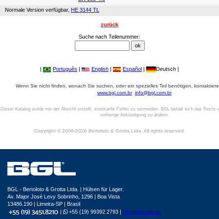
Normale Version verfügbar,
HE 3144 TL
zurück
Suche nach Teilenummer:
|
Português
|
English
|
Español
|
Deutsch |
Wenn Sie nicht finden, wonach Sie suchen, oder ein spezielles Teil benötigen, kontaktiere
www.bgl.com.br
info@bgl.com.br
Dieser Katalog wurde mit der Absicht erstellt, eventuelle Fehler zu vermeiden. BGL behält sich das Recht v
vorherige Ankündigung zu ändern.
Copyright © 2006-2026 Bertoloto & Grotta Ltda. All rights reserved.
BGL - Bertoloto & Grotta Ltda. | Hülsen für Lager.
Av. Major José Levy Sobrinho, 1296 | Boa Vista
13486.190 | Limeira-SP | Brasil
|
+55 (19) 99392.2793 |
info@bgl.com.br