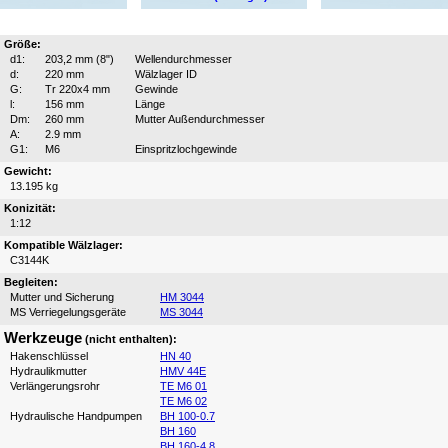
Größe:
d1:
203,2 mm (8")
Wellendurchmesser
d:
220 mm
Wälzlager ID
G:
Tr 220x4 mm
Gewinde
l:
156 mm
Länge
Dm:
260 mm
Mutter Außendurchmesser
A:
2.9 mm
G1:
M6
Einspritzlochgewinde
Gewicht:
13.195 kg
Konizität:
1:12
Kompatible Wälzlager:
C3144K
Begleiten:
Mutter und Sicherung
HM 3044
MS Verriegelungsgeräte
MS 3044
Werkzeuge
(nicht enthalten):
Hakenschlüssel
HN 40
Hydraulikmutter
HMV 44E
Verlängerungsrohr
TE M6 01
TE M6 02
Hydraulische Handpumpen
BH 100-0.7
BH 160
BH 160-4.8