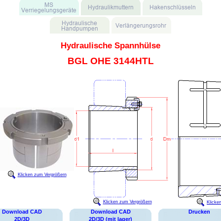
Hydraulische Spannhülse
BGL OHE 3144HTL
Klicken zum Vergrößern
Klicken zum Vergrößern
Klicke
Download CAD
Download CAD
Drucken
2D/3D
2D/3D (mit lager)