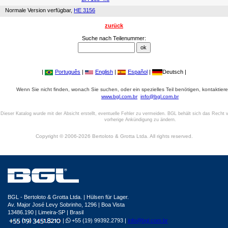
Normale Version verfügbar,
HE 3156
zurück
Suche nach Teilenummer:
|
Português
|
English
|
Español
|
Deutsch |
Wenn Sie nicht finden, wonach Sie suchen, oder ein spezielles Teil benötigen, kontaktiere
www.bgl.com.br
info@bgl.com.br
Dieser Katalog wurde mit der Absicht erstellt, eventuelle Fehler zu vermeiden. BGL behält sich das Recht v
vorherige Ankündigung zu ändern.
Copyright © 2006-2026 Bertoloto & Grotta Ltda. All rights reserved.
BGL - Bertoloto & Grotta Ltda. | Hülsen für Lager.
Av. Major José Levy Sobrinho, 1296 | Boa Vista
13486.190 | Limeira-SP | Brasil
|
+55 (19) 99392.2793 |
info@bgl.com.br