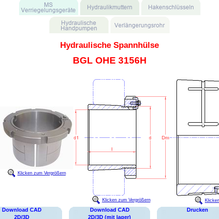
Hydraulische Spannhülse
BGL OHE 3156H
Klicken zum Vergrößern
Klicken zum Vergrößern
Klicke
Download CAD
Download CAD
Drucken
2D/3D
2D/3D (mit lager)