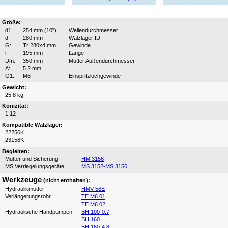
Größe:
d1:
254 mm (10")
Wellendurchmesser
d:
280 mm
Wälzlager ID
G:
Tr 280x4 mm
Gewinde
l:
195 mm
Länge
Dm:
350 mm
Mutter Außendurchmesser
A:
5.2 mm
G1:
M6
Einspritzlochgewinde
Gewicht:
25.8 kg
Konizität:
1:12
Kompatible Wälzlager:
22256K
23156K
Begleiten:
Mutter und Sicherung
HM 3156
MS Verriegelungsgeräte
MS 3152-MS 3156
Werkzeuge
(nicht enthalten):
Hydraulikmutter
HMV 56E
Verlängerungsrohr
TE M6 01
TE M6 02
Hydraulische Handpumpen
BH 100-0.7
BH 160
BH 160-4.8