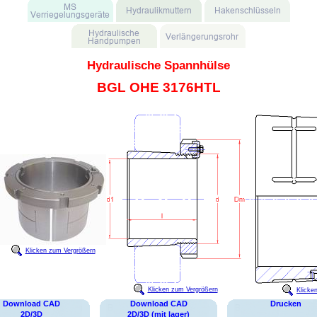
Hydraulische Spannhülse
BGL OHE 3176HTL
Klicken zum Vergrößern
Klicken zum Vergrößern
Klicke
Download CAD
Download CAD
Drucken
2D/3D
2D/3D (mit lager)