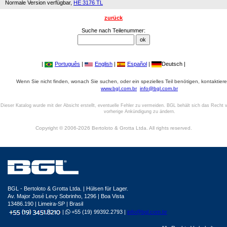
Normale Version verfügbar,
HE 3176 TL
zurück
Suche nach Teilenummer:
|
Português
|
English
|
Español
|
Deutsch |
Wenn Sie nicht finden, wonach Sie suchen, oder ein spezielles Teil benötigen, kontaktiere
www.bgl.com.br
info@bgl.com.br
Dieser Katalog wurde mit der Absicht erstellt, eventuelle Fehler zu vermeiden. BGL behält sich das Recht v
vorherige Ankündigung zu ändern.
Copyright © 2006-2026 Bertoloto & Grotta Ltda. All rights reserved.
BGL - Bertoloto & Grotta Ltda. | Hülsen für Lager.
Av. Major José Levy Sobrinho, 1296 | Boa Vista
13486.190 | Limeira-SP | Brasil
|
+55 (19) 99392.2793 |
info@bgl.com.br