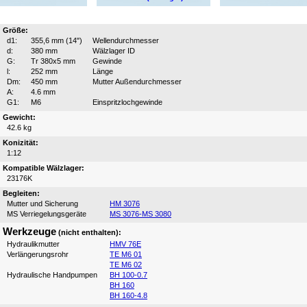
Größe:
d1:
355,6 mm (14")
Wellendurchmesser
d:
380 mm
Wälzlager ID
G:
Tr 380x5 mm
Gewinde
l:
252 mm
Länge
Dm:
450 mm
Mutter Außendurchmesser
A:
4.6 mm
G1:
M6
Einspritzlochgewinde
Gewicht:
42.6 kg
Konizität:
1:12
Kompatible Wälzlager:
23176K
Begleiten:
Mutter und Sicherung
HM 3076
MS Verriegelungsgeräte
MS 3076-MS 3080
Werkzeuge
(nicht enthalten):
Hydraulikmutter
HMV 76E
Verlängerungsrohr
TE M6 01
TE M6 02
Hydraulische Handpumpen
BH 100-0.7
BH 160
BH 160-4.8