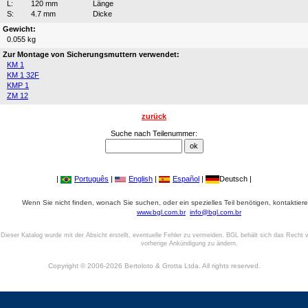
L:
120 mm
Länge
S:
4.7 mm
Dicke
Gewicht:
0.055 kg
Zur Montage von Sicherungsmuttern verwendet:
KM 1
KM 1 32F
KMP 1
ZM 12
zurück
Suche nach Teilenummer:
|
Português
|
English
|
Español
|
Deutsch |
Wenn Sie nicht finden, wonach Sie suchen, oder ein spezielles Teil benötigen, kontaktiere
www.bgl.com.br
info@bgl.com.br
Dieser Katalog wurde mit der Absicht erstellt, eventuelle Fehler zu vermeiden. BGL behält sich das Recht v
vorherige Ankündigung zu ändern.
Copyright © 2006-2026 Bertoloto & Grotta Ltda. All rights reserved.