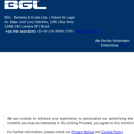
BGL - Bertoloto & Grotta Ltda. | Hülsen für Lager.
Av. Major José Levy Sobrinho, 1296 | Boa Vista
13486.190 | Limeira-SP | Brasil
|
+55 (19) 99392.2793 |
info@bgl.com.br
Alle Rechte Vorbehalten
Entwicklung
Sphera
We use cookies to enhance your experience, to personalize our advertising a
contents you may be interested in. By clicking Proceed, you agree to this monitor
For further information, please check our
Privacy Notice
and
Cookie Policy