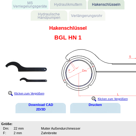
Hakenschlüssel
BGL HN 1
Klicken zum Vergrößern
Klicken zum Vergrößern
Download CAD
Drucken
2D/3D
Größe:
Dm:
22 mm
Mutter Außendurchmesser
F:
2 mm
Zahnbreite