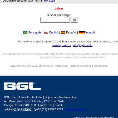
Disponible en la versión normal,
HA 3156
volver
Buscar por codigo:
|
Português
|
English
|
Español |
Deutsch
|
No encontro la pieza que buscaba? Fabricamos piezas especiales a pedido, cons
www.bgl.com.br
info@bgl.com.br
Este catálogo fue hecho con el objetivo de evitar errores eventuales que puedan suceder. BGL se reserv
las especificaciones cuando sea necesario sin previo aviso.
Copyright © 2006-2026 Bertoloto & Grotta Ltda. Todos los derechos reservados.
BGL - Bertoloto & Grotta Ltda. | Bujes para Rodamientos.
Av. Major José Levy Sobrinho, 1296 | Boa Vista
Código Postal 13486.190 | Limeira-SP | Brasil
|
+55 (19) 99392.2793 |
info@bgl.com.br
Todos os Derechos Reservados