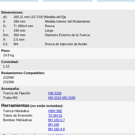
Dimensiones:
d1:
265,11 mm (10.7/16")
Medida del Eje
d:
280 mm
Medida Interior del Rodamiento
G:
Tr 280x4 mm
Rosca
l:
195 mm
Largo
Dm:
350 mm
Diametro Externo de la Tuerca
A:
2.5 mm
G1:
M4
Rosca de Injeccion de Aceite
Peso:
19.8 kg
Conicidad:
1:12
Rodamientos Compatibles:
22256K
23156K
Acompaña:
Tuerca de Fijación
HM 3156
Traba MS
MS 3152-MS 3156
Herramientas
(no están incluidas):
Tuerca Hidráulica
HMV 56E
Tubos de Extensión
TE M4 01
Bombas Hidráulicas
BH 100-0.7
BH 160
BH 160-4.8