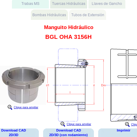
Manguito Hidráulico
BGL OHA 3156H
Clique para ampliar
Clique para ampliar
Cliq
Download CAD
Download CAD
Imprimir
2D/3D
2D/3D (con rodamiento)