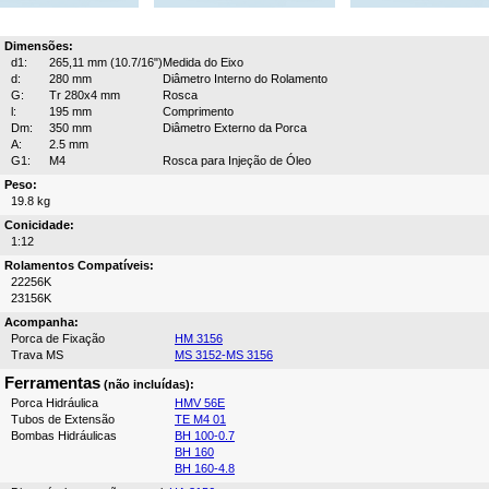
Dimensões:
d1:
265,11 mm (10.7/16")
Medida do Eixo
d:
280 mm
Diâmetro Interno do Rolamento
G:
Tr 280x4 mm
Rosca
l:
195 mm
Comprimento
Dm:
350 mm
Diâmetro Externo da Porca
A:
2.5 mm
G1:
M4
Rosca para Injeção de Óleo
Peso:
19.8 kg
Conicidade:
1:12
Rolamentos Compatíveis:
22256K
23156K
Acompanha:
Porca de Fixação
HM 3156
Trava MS
MS 3152-MS 3156
Ferramentas
(não incluídas):
Porca Hidráulica
HMV 56E
Tubos de Extensão
TE M4 01
Bombas Hidráulicas
BH 100-0.7
BH 160
BH 160-4.8