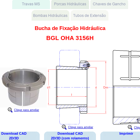
Bucha de Fixação Hidráulica
BGL OHA 3156H
Clique para ampliar
Clique para ampliar
Cliq
Download CAD
Download CAD
Imprimir
2D/3D
2D/3D (com rolamento)