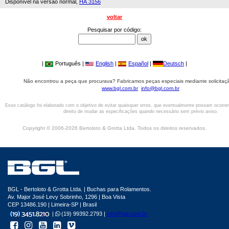
Disponível na versão normal,
HA 3156
voltar
Pesquisar por código:
|
Português |
English
|
Español
|
Deutsch
|
Não encontrou a peça que procurava? Fabricamos peças especiais mediante solicitaçã
www.bgl.com.br
info@bgl.com.br
Esse catálogo foi elaborado com o objetivo de evitar quaisquer erros, que eventualmente possam ocorre
direito de mudar as especificações quando necessário sem prévio aviso.
Copyright © 2006-2026 Bertoloto & Grotta Ltda. Todos os direitos reservados.
BGL - Bertoloto & Grotta Ltda. | Buchas para Rolamentos.
Av. Major José Levy Sobrinho, 1296 | Boa Vista
CEP 13486.190 | Limeira-SP | Brasil
|
(19) 99392.2793 |
info@bgl.com.br