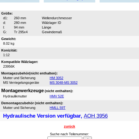
Größe:
d1:
260 mm
Wellendurchmesser
d:
280 mm
Wälzlager ID
l:
94 mm
Länge
G:
Tr 295x4
Gewindemaß
Gewicht:
8.02 kg
Konizität:
1:12
Kompatible Wälzlager:
23956K
Montagezubehör(nicht enthalten):
Mutter und Sicherung
HM 3052
MS Verriegelungsgeräte
MS 3048-MS 3052
Montagewerkzeuge
(nicht enthalten):
Hydraulikmutter
HMV 52E
Demontagezubehör (nicht enthalten):
Mutter und Sicherung
HMLL 59T
Hydraulische Version verfügbar,
AOH 3956
zurück
Suche nach Teilenummer: