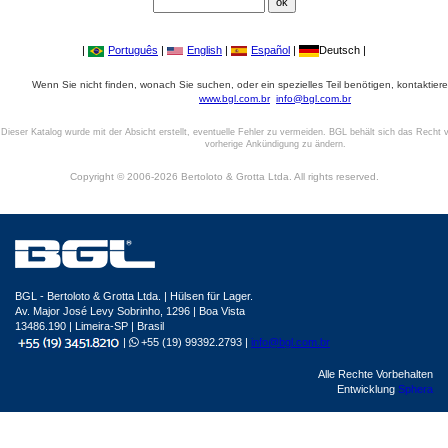
|
Português
|
English
|
Español
|
Deutsch |
Wenn Sie nicht finden, wonach Sie suchen, oder ein spezielles Teil benötigen, kontaktiere
www.bgl.com.br
info@bgl.com.br
Dieser Katalog wurde mit der Absicht erstellt, eventuelle Fehler zu vermeiden. BGL behält sich das Recht v
vorherige Ankündigung zu ändern.
Copyright © 2006-2026 Bertoloto & Grotta Ltda. All rights reserved.
BGL - Bertoloto & Grotta Ltda. | Hülsen für Lager.
Av. Major José Levy Sobrinho, 1296 | Boa Vista
13486.190 | Limeira-SP | Brasil
|
+55 (19) 99392.2793 |
info@bgl.com.br
Alle Rechte Vorbehalten
Entwicklung
Sphera