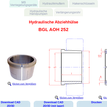
Hydraulische Abziehhülse
BGL AOH 252
Klicken zum Vergrößern
Klicken zum Vergrößern
Kli
Download CAD
Download CAD
Drucken
2D/3D
2D/3D (mit lager)