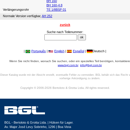
BH 160
BH 160-4.8
Verlängerungsrohr
TE 1/8BSP 01
Normale Version verfügbar,
AH 252
zurück
Suche nach Teilenummer:
|
Português
|
English
|
Español
|
Deutsch |
Wenn Sie nicht finden, wonach Sie suchen, oder ein spezielles Teil benötigen, kontaktiere
www.bgl.com.br
info@bgl.com.br
Dieser Katalog wurde mit der Absicht erstellt, eventuelle Fehler zu vermeiden. BGL behält sich das Recht v
vorherige Ankündigung zu ändern.
Copyright © 2006-2026 Bertoloto & Grotta Ltda. All rights reserved.
BGL - Bertoloto & Grotta Ltda. | Hülsen für Lager.
Av. Major José Levy Sobrinho, 1296 | Boa Vista