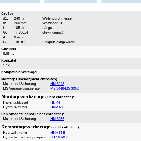
Größe:
d1:
240 mm
Wellendurchmesser
d:
260 mm
Wälzlager ID
l:
105 mm
Länge
G:
Tr 280x4
Gewindemaß
A:
8 mm
G1:
1/8 BSP
Einspritzlochgewinde
Gewicht:
8.83 kg
Konizität:
1:12
Kompatible Wälzlager:
Montagezubehör(nicht enthalten):
Mutter und Sicherung
HM 3048
MS Verriegelungsgeräte
MS 3048-MS 3052
Montagewerkzeuge
(nicht enthalten):
Hakenschlüssel
HN 44
Hydraulikmutter
HMV 48E
Demontagezubehör (nicht enthalten):
Mutter und Sicherung
HM 3056
Demontagewerkzeuge
(nicht enthalten):
Hydraulikmutter
HMV 56E
Hydraulische Handpumpen
BH 100-0.7