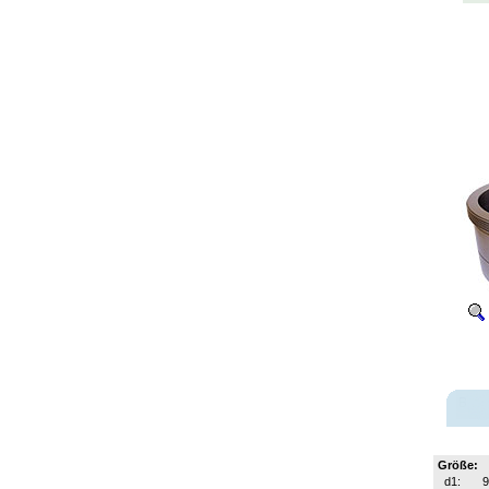
Größe:
d1: