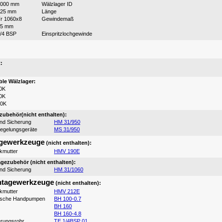
1000 mm
Wälzlager ID
525 mm
Länge
r 1060x8
Gewindemaß
15 mm
/4 BSP
Einspritzlochgewinde
:
:
le Wälzlager:
0K
0K
00K
ubehör(nicht enthalten):
und Sicherung
HM 31/950
iegelungsgeräte
MS 31/950
gewerkzeuge
(nicht enthalten):
ikmutter
HMV 190E
ezubehör (nicht enthalten):
und Sicherung
HM 31/1060
tagewerkzeuge
(nicht enthalten):
ikmutter
HMV 212E
ische Handpumpen
BH 100-0.7
BH 160
BH 160-4.8
erungsrohr
TE 1/4BSP 01