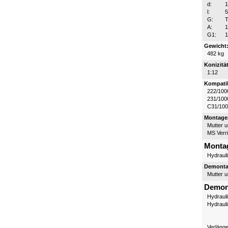
d:
l:
G:
T
A:
G1:
1
Gewicht
482 kg
Konizität
1:12
Kompatib
222/100
231/100
C31/10
Montagez
Mutter 
MS Verr
Monta
Hydraul
Demontag
Mutter 
Demon
Hydraul
Hydraul
Verläng