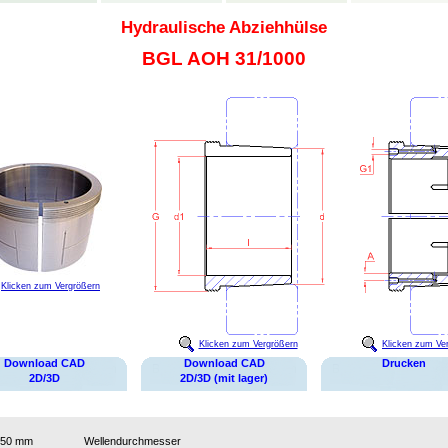
Hydraulische Abziehhülse
BGL AOH 31/1000
Klicken zum Vergrößern
Klicken zum Vergrößern
Klicken zum Ve
Download CAD
Download CAD
Drucken
2D/3D
2D/3D (mit lager)
950 mm
Wellendurchmesser