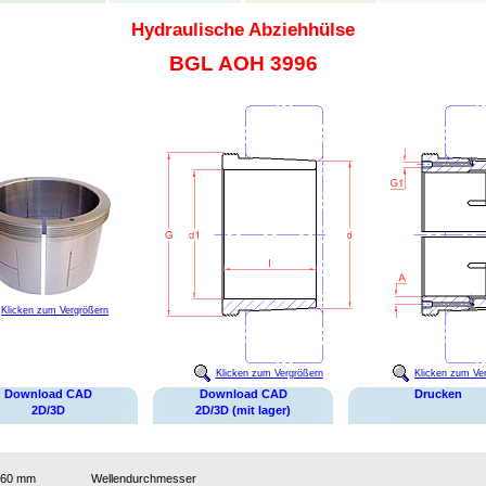
Hydraulische Abziehhülse
BGL AOH 3996
Klicken zum Vergrößern
Klicken zum Vergrößern
Klicken zum Ve
Download CAD
Download CAD
Drucken
2D/3D
2D/3D (mit lager)
460 mm
Wellendurchmesser