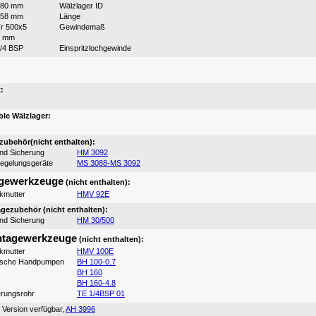
480 mm
Wälzlager ID
158 mm
Länge
r 500x5
Gewindemaß
9 mm
/4 BSP
Einspritzlochgewinde
:
:
le Wälzlager:
ubehör(nicht enthalten):
und Sicherung
HM 3092
iegelungsgeräte
MS 3088-MS 3092
gewerkzeuge
(nicht enthalten):
ikmutter
HMV 92E
ezubehör (nicht enthalten):
und Sicherung
HM 30/500
tagewerkzeuge
(nicht enthalten):
ikmutter
HMV 100E
ische Handpumpen
BH 100-0.7
BH 160
BH 160-4.8
erungsrohr
TE 1/4BSP 01
 Version verfügbar,
AH 3996