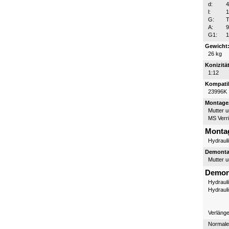
d:
l:
G:
T
A:
G1:
1
Gewicht
26 kg
Konizität
1:12
Kompatib
23996K
Montagez
Mutter 
MS Verr
Monta
Hydraul
Demontag
Mutter 
Demon
Hydraul
Hydraul
Verläng
Normale