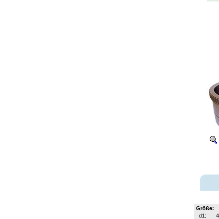
Größe:
d1: