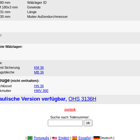
180 mm
Wälzlager ID
M 180x3 mm
Gewinde
131 mm
Länge
230 mm
Mutter Außendurchmesser
:
:
le Wälzlager:
n:
und Sicherung
KM 36
ngsbleche
MB 36
euge
(nicht enthalten):
hlüssel
HN 36
ikmutter
HMV 36E
aulische Version verfügbar,
OHS 3136H
zurück
Suche nach Teilenummer:
|
Português
|
English
|
Español
|
Deutsch |