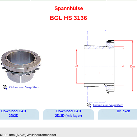
Spannhülse
BGL HS 3136
Klicken zum Vergrößern
Klicken zum Vergrößern
Download CAD
Download CAD
Drucken
2D/3D
2D/3D (mit lager)
61,92 mm (6.3/8")
Wellendurchmesser