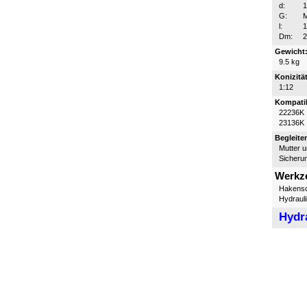
d:
G:
l:
Dm:
Gewicht
9.5 kg
Konizität
1:12
Kompatib
22236K
23136K
Begleite
Mutter 
Sicheru
Werkz
Hakensc
Hydraul
Hydr