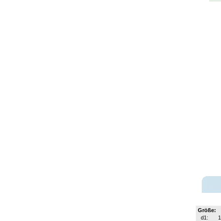
Größe:
d1:
1