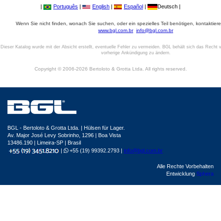
|
Português
|
English
|
Español
|
Deutsch |
Wenn Sie nicht finden, wonach Sie suchen, oder ein spezielles Teil benötigen, kontaktiere
www.bgl.com.br
info@bgl.com.br
Dieser Katalog wurde mit der Absicht erstellt, eventuelle Fehler zu vermeiden. BGL behält sich das Recht v
vorherige Ankündigung zu ändern.
Copyright © 2006-2026 Bertoloto & Grotta Ltda. All rights reserved.
BGL - Bertoloto & Grotta Ltda. | Hülsen für Lager.
Av. Major José Levy Sobrinho, 1296 | Boa Vista
13486.190 | Limeira-SP | Brasil
|
+55 (19) 99392.2793 |
info@bgl.com.br
Alle Rechte Vorbehalten
Entwicklung
Sphera