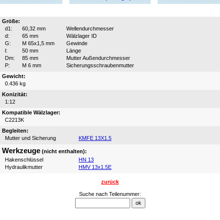
Größe:
d1:
60,32 mm
Wellendurchmesser
d:
65 mm
Wälzlager ID
G:
M 65x1,5 mm
Gewinde
l:
50 mm
Länge
Dm:
85 mm
Mutter Außendurchmesser
P:
M 6 mm
Sicherungsschraubenmutter
Gewicht:
0.436 kg
Konizität:
1:12
Kompatible Wälzlager:
C2213K
Begleiten:
Mutter und Sicherung
KMFE 13X1.5
Werkzeuge
(nicht enthalten):
Hakenschlüssel
HN 13
Hydraulikmutter
HMV 13x1.5E
zurück
Suche nach Teilenummer: