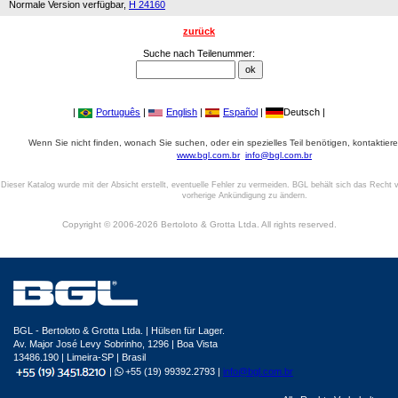
Normale Version verfügbar,
H 24160
zurück
Suche nach Teilenummer:
|
Português
|
English
|
Español
|
Deutsch |
Wenn Sie nicht finden, wonach Sie suchen, oder ein spezielles Teil benötigen, kontaktiere
www.bgl.com.br
info@bgl.com.br
Dieser Katalog wurde mit der Absicht erstellt, eventuelle Fehler zu vermeiden. BGL behält sich das Recht v
vorherige Ankündigung zu ändern.
Copyright © 2006-2026 Bertoloto & Grotta Ltda. All rights reserved.
BGL - Bertoloto & Grotta Ltda. | Hülsen für Lager.
Av. Major José Levy Sobrinho, 1296 | Boa Vista
13486.190 | Limeira-SP | Brasil
|
+55 (19) 99392.2793 |
info@bgl.com.br