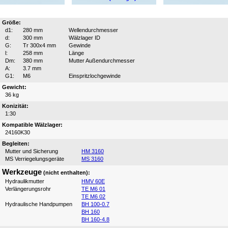
Größe:
d1:
280 mm
Wellendurchmesser
d:
300 mm
Wälzlager ID
G:
Tr 300x4 mm
Gewinde
l:
258 mm
Länge
Dm:
380 mm
Mutter Außendurchmesser
A:
3.7 mm
G1:
M6
Einspritzlochgewinde
Gewicht:
36 kg
Konizität:
1:30
Kompatible Wälzlager:
24160K30
Begleiten:
Mutter und Sicherung
HM 3160
MS Verriegelungsgeräte
MS 3160
Werkzeuge
(nicht enthalten):
Hydraulikmutter
HMV 60E
Verlängerungsrohr
TE M6 01
TE M6 02
Hydraulische Handpumpen
BH 100-0.7
BH 160
BH 160-4.8