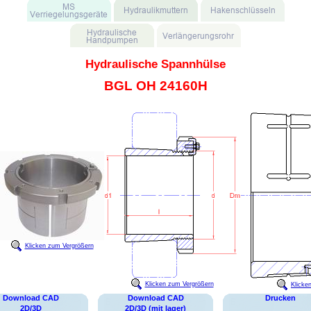
Hydraulische Spannhülse
BGL OH 24160H
Klicken zum Vergrößern
Klicken zum Vergrößern
Klicke
Download CAD
Download CAD
Drucken
2D/3D
2D/3D (mit lager)