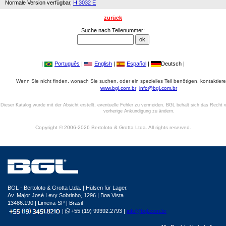
Normale Version verfügbar,
H 3032 E
zurück
Suche nach Teilenummer:
|
Português
|
English
|
Español
|
Deutsch |
Wenn Sie nicht finden, wonach Sie suchen, oder ein spezielles Teil benötigen, kontaktiere
www.bgl.com.br
info@bgl.com.br
Dieser Katalog wurde mit der Absicht erstellt, eventuelle Fehler zu vermeiden. BGL behält sich das Recht v
vorherige Ankündigung zu ändern.
Copyright © 2006-2026 Bertoloto & Grotta Ltda. All rights reserved.
BGL - Bertoloto & Grotta Ltda. | Hülsen für Lager.
Av. Major José Levy Sobrinho, 1296 | Boa Vista
13486.190 | Limeira-SP | Brasil
|
+55 (19) 99392.2793 |
info@bgl.com.br