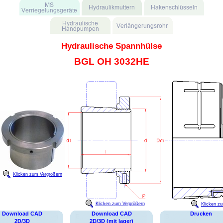
Hydraulische Spannhülse
BGL OH 3032HE
Klicken zum Vergrößern
Klicken zum Vergrößern
Klicken z
Download CAD
Download CAD
Drucken
2D/3D
2D/3D (mit lager)