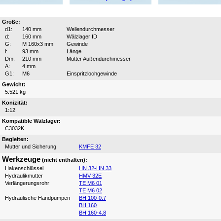
Größe:
d1:
140 mm
Wellendurchmesser
d:
160 mm
Wälzlager ID
G:
M 160x3 mm
Gewinde
l:
93 mm
Länge
Dm:
210 mm
Mutter Außendurchmesser
A:
4 mm
G1:
M6
Einspritzlochgewinde
Gewicht:
5.521 kg
Konizität:
1:12
Kompatible Wälzlager:
C3032K
Begleiten:
Mutter und Sicherung
KMFE 32
Werkzeuge
(nicht enthalten):
Hakenschlüssel
HN 32-HN 33
Hydraulikmutter
HMV 32E
Verlängerungsrohr
TE M6 01
TE M6 02
Hydraulische Handpumpen
BH 100-0.7
BH 160
BH 160-4.8