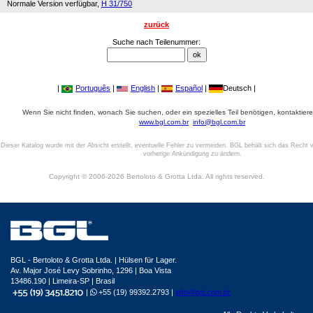
Normale Version verfügbar,
H 31/750
zurück
Suche nach Teilenummer:
|
Português
|
English
|
Español
|
Deutsch |
Wenn Sie nicht finden, wonach Sie suchen, oder ein spezielles Teil benötigen, kontaktiere
www.bgl.com.br
info@bgl.com.br
Dieser Katalog wurde mit der Absicht erstellt, eventuelle Fehler zu vermeiden. BGL behält sich das Recht v
vorherige Ankündigung zu ändern.
Copyright © 2006-2026 Bertoloto & Grotta Ltda. All rights reserved.
BGL - Bertoloto & Grotta Ltda. | Hülsen für Lager.
Av. Major José Levy Sobrinho, 1296 | Boa Vista
13486.190 | Limeira-SP | Brasil
|
+55 (19) 99392.2793 |
info@bgl.com.br