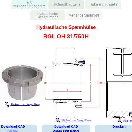
Hydraulische Spannhülse
BGL OH 31/750H
Klicken zum Vergrößern
Klicken zum Vergrößern
Klicke
Download CAD
Download CAD
Drucken
2D/3D
2D/3D (mit lager)