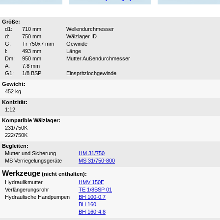
Größe:
d1:
710 mm
Wellendurchmesser
d:
750 mm
Wälzlager ID
G:
Tr 750x7 mm
Gewinde
l:
493 mm
Länge
Dm:
950 mm
Mutter Außendurchmesser
A:
7.8 mm
G1:
1/8 BSP
Einspritzlochgewinde
Gewicht:
452 kg
Konizität:
1:12
Kompatible Wälzlager:
231/750K
222/750K
Begleiten:
Mutter und Sicherung
HM 31/750
MS Verriegelungsgeräte
MS 31/750-800
Werkzeuge
(nicht enthalten):
Hydraulikmutter
HMV 150E
Verlängerungsrohr
TE 1/8BSP 01
Hydraulische Handpumpen
BH 100-0.7
BH 160
BH 160-4.8