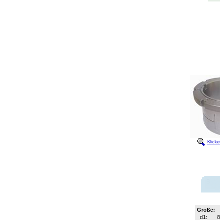
Klick
Größe:
d1: