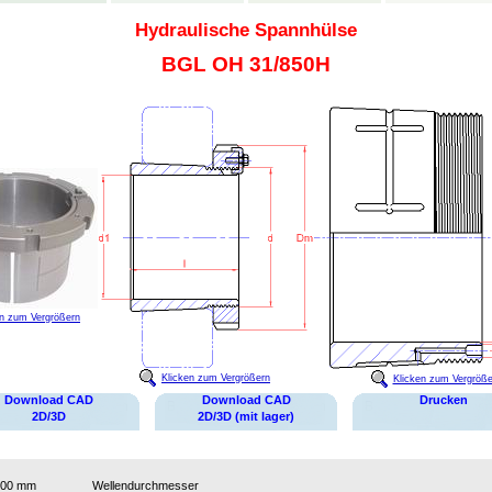
Hydraulische Spannhülse
BGL OH 31/850H
en zum Vergrößern
Klicken zum Vergrößern
Klicken zum Vergröße
Download CAD
Download CAD
Drucken
2D/3D
2D/3D (mit lager)
800 mm
Wellendurchmesser