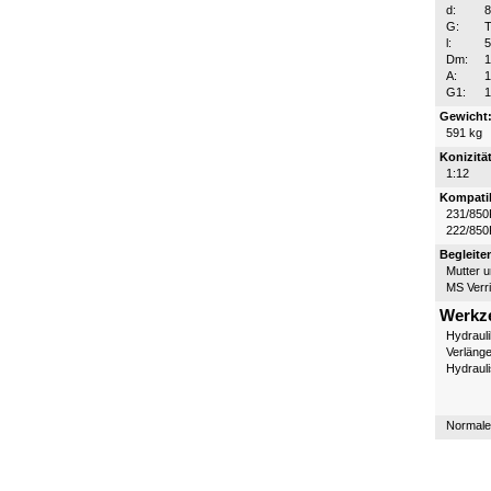
d:
G:
T
l:
Dm:
A:
1
G1:
1
Gewicht
591 kg
Konizität
1:12
Kompatib
231/850
222/850
Begleite
Mutter 
MS Verr
Werkz
Hydraul
Verläng
Hydraul
Normale