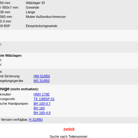
850 mm
Wälzlager ID
r 850x7 mm
Gewinde
536 mm
Länge
1060 mm
Mutter Außendurchmesser
0.3 mm
/8 BSP
Einspritzlochgewinde
:
:
le Wälzlager:
K
K
n:
und Sicherung
HM 31/850
iegelungsgeräte
MS 31/850
euge
(nicht enthalten):
ikmutter
HMV 170E
erungsrohr
TE 1/8BSP 01
ische Handpumpen
BH 100-0.7
BH 160
BH 160-4.8
 Version verfügbar,
H 31/850
zurück
Suche nach Teilenummer: