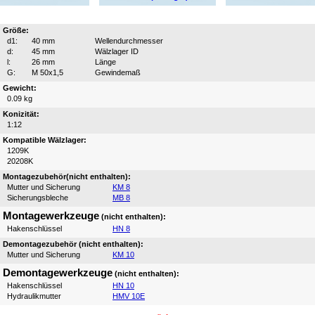
Größe:
d1:
40 mm
Wellendurchmesser
d:
45 mm
Wälzlager ID
l:
26 mm
Länge
G:
M 50x1,5
Gewindemaß
Gewicht:
0.09 kg
Konizität:
1:12
Kompatible Wälzlager:
1209K
20208K
Montagezubehör(nicht enthalten):
Mutter und Sicherung
KM 8
Sicherungsbleche
MB 8
Montagewerkzeuge
(nicht enthalten):
Hakenschlüssel
HN 8
Demontagezubehör (nicht enthalten):
Mutter und Sicherung
KM 10
Demontagewerkzeuge
(nicht enthalten):
Hakenschlüssel
HN 10
Hydraulikmutter
HMV 10E