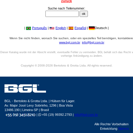
zurück
Suche nach Teilenummer:
|
Português
|
English
|
Español
|
Deutsch |
Wenn Sie nicht finden, wonach Sie suchen, oder ein spezielles Teil benötigen, kontaktiere
www.bgl.com.br
info@bgl.com.br
Dieser Katalog wurde mit der Absicht erstellt, eventuelle Fehler zu vermeiden. BGL behält sich das Recht v
vorherige Ankündigung zu ändern.
Copyright © 2006-2026 Bertoloto & Grotta Ltda. All rights reserved.
BGL - Bertoloto & Grotta Ltda. | Hülsen für Lager.
Av. Major José Levy Sobrinho, 1296 | Boa Vista
13486.190 | Limeira-SP | Brasil
|
+55 (19) 99392.2793 |
info@bgl.com.br
Alle Rechte Vorbehalten
Entwicklung
Sphera