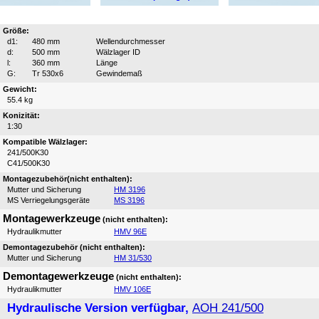
Größe:
d1:
480 mm
Wellendurchmesser
d:
500 mm
Wälzlager ID
l:
360 mm
Länge
G:
Tr 530x6
Gewindemaß
Gewicht:
55.4 kg
Konizität:
1:30
Kompatible Wälzlager:
241/500K30
C41/500K30
Montagezubehör(nicht enthalten):
Mutter und Sicherung
HM 3196
MS Verriegelungsgeräte
MS 3196
Montagewerkzeuge
(nicht enthalten):
Hydraulikmutter
HMV 96E
Demontagezubehör (nicht enthalten):
Mutter und Sicherung
HM 31/530
Demontagewerkzeuge
(nicht enthalten):
Hydraulikmutter
HMV 106E
Hydraulische Version verfügbar,
AOH 241/500