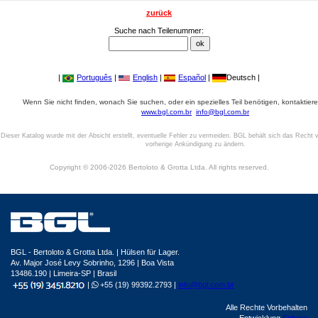
zurück
Suche nach Teilenummer:
|
Português
|
English
|
Español
|
Deutsch |
Wenn Sie nicht finden, wonach Sie suchen, oder ein spezielles Teil benötigen, kontaktiere
www.bgl.com.br
info@bgl.com.br
Dieser Katalog wurde mit der Absicht erstellt, eventuelle Fehler zu vermeiden. BGL behält sich das Recht v
vorherige Ankündigung zu ändern.
Copyright © 2006-2026 Bertoloto & Grotta Ltda. All rights reserved.
BGL - Bertoloto & Grotta Ltda. | Hülsen für Lager.
Av. Major José Levy Sobrinho, 1296 | Boa Vista
13486.190 | Limeira-SP | Brasil
|
+55 (19) 99392.2793 |
info@bgl.com.br
Alle Rechte Vorbehalten