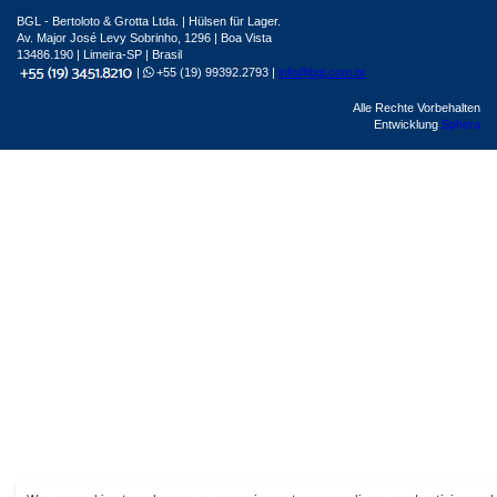
BGL - Bertoloto & Grotta Ltda. | Hülsen für Lager.
Av. Major José Levy Sobrinho, 1296 | Boa Vista
13486.190 | Limeira-SP | Brasil
|
+55 (19) 99392.2793 |
info@bgl.com.br
Alle Rechte Vorbehalten
Entwicklung
Sphera