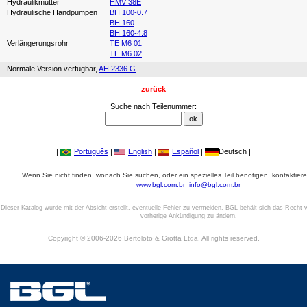
Hydraulikmutter
HMV 38E
Hydraulische Handpumpen
BH 100-0.7
BH 160
BH 160-4.8
Verlängerungsrohr
TE M6 01
TE M6 02
Normale Version verfügbar,
AH 2336 G
zurück
Suche nach Teilenummer:
|
Português
|
English
|
Español
|
Deutsch |
Wenn Sie nicht finden, wonach Sie suchen, oder ein spezielles Teil benötigen, kontaktiere
www.bgl.com.br
info@bgl.com.br
Dieser Katalog wurde mit der Absicht erstellt, eventuelle Fehler zu vermeiden. BGL behält sich das Recht v
vorherige Ankündigung zu ändern.
Copyright © 2006-2026 Bertoloto & Grotta Ltda. All rights reserved.