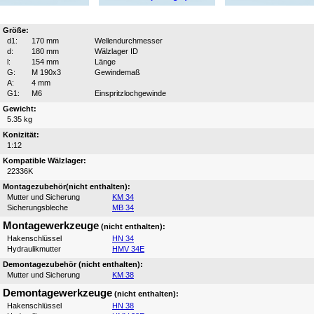
Größe:
d1:
170 mm
Wellendurchmesser
d:
180 mm
Wälzlager ID
l:
154 mm
Länge
G:
M 190x3
Gewindemaß
A:
4 mm
G1:
M6
Einspritzlochgewinde
Gewicht:
5.35 kg
Konizität:
1:12
Kompatible Wälzlager:
22336K
Montagezubehör(nicht enthalten):
Mutter und Sicherung
KM 34
Sicherungsbleche
MB 34
Montagewerkzeuge
(nicht enthalten):
Hakenschlüssel
HN 34
Hydraulikmutter
HMV 34E
Demontagezubehör (nicht enthalten):
Mutter und Sicherung
KM 38
Demontagewerkzeuge
(nicht enthalten):
Hakenschlüssel
HN 38