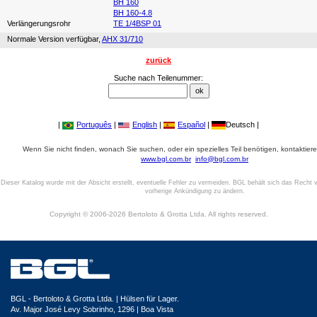
BH 160
BH 160-4.8
Verlängerungsrohr
TE 1/4BSP 01
Normale Version verfügbar,
AHX 31/710
zurück
Suche nach Teilenummer:
|
Português
|
English
|
Español
|
Deutsch |
Wenn Sie nicht finden, wonach Sie suchen, oder ein spezielles Teil benötigen, kontaktiere
www.bgl.com.br
info@bgl.com.br
Dieser Katalog wurde mit der Absicht erstellt, eventuelle Fehler zu vermeiden. BGL behält sich das Recht v
vorherige Ankündigung zu ändern.
Copyright © 2006-2026 Bertoloto & Grotta Ltda. All rights reserved.
BGL - Bertoloto & Grotta Ltda. | Hülsen für Lager.
Av. Major José Levy Sobrinho, 1296 | Boa Vista