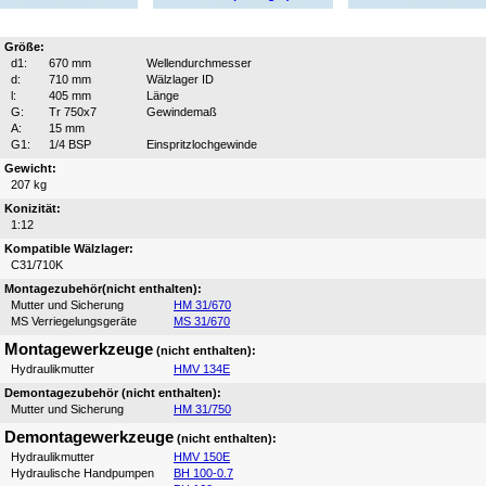
Größe:
d1:
670 mm
Wellendurchmesser
d:
710 mm
Wälzlager ID
l:
405 mm
Länge
G:
Tr 750x7
Gewindemaß
A:
15 mm
G1:
1/4 BSP
Einspritzlochgewinde
Gewicht:
207 kg
Konizität:
1:12
Kompatible Wälzlager:
C31/710K
Montagezubehör(nicht enthalten):
Mutter und Sicherung
HM 31/670
MS Verriegelungsgeräte
MS 31/670
Montagewerkzeuge
(nicht enthalten):
Hydraulikmutter
HMV 134E
Demontagezubehör (nicht enthalten):
Mutter und Sicherung
HM 31/750
Demontagewerkzeuge
(nicht enthalten):
Hydraulikmutter
HMV 150E
Hydraulische Handpumpen
BH 100-0.7