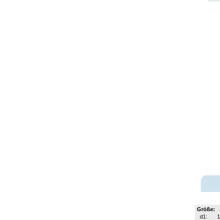
Größe:
d1: