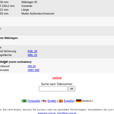
130 mm
Wälzlager ID
M 130x2 mm
Gewinde
121 mm
Länge
155 mm
Mutter Außendurchmesser
:
:
le Wälzlager:
n:
und Sicherung
KML 26
ngsbleche
MBL 26
euge
(nicht enthalten):
hlüssel
HN 24
ikmutter
HMV 26E
zurück
Suche nach Teilenummer:
|
Português
|
English
|
Español
|
Deutsch |
 Sie nicht finden, wonach Sie suchen, oder ein spezielles Teil benötigen, kontaktieren Sie uns b
www.bgl.com.br
info@bgl.com.br