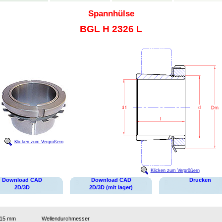
Spannhülse
BGL H 2326 L
Klicken zum Vergrößern
Klicken zum Vergrößern
Download CAD
Download CAD
Drucken
2D/3D
2D/3D (mit lager)
115 mm
Wellendurchmesser