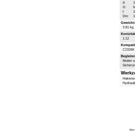
d:
G:
l:
Dm:
Gewicht
3.81 kg
Konizität
1:12
Kompatib
C2326K
Begleite
Mutter 
Sicheru
Werkz
Hakensc
Hydraul
Wenn