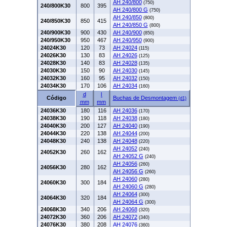
AH 240/800
(750)
240/800K30
800
395
AH 240/800 G
(750)
AH 240/850
(800)
240/850K30
850
415
AH 240/850 G
(800)
240/900K30
900
430
AH 240/900
(850)
240/950K30
950
467
AH 240/950
(900)
24024K30
120
73
AH 24024
(115)
24026K30
130
83
AH 24026
(125)
24028K30
140
83
AH 24028
(135)
24030K30
150
90
AH 24030
(145)
24032K30
160
95
AH 24032
(150)
24034K30
170
106
AH 24034
(160)
d
l
Código
Buchas de Desmontagem
(d1)
mm
mm
24036K30
180
116
AH 24036
(170)
24038K30
190
118
AH 24038
(180)
24040K30
200
127
AH 24040
(190)
24044K30
220
138
AH 24044
(200)
24048K30
240
138
AH 24048
(220)
AH 24052
(240)
24052K30
260
162
AH 24052 G
(240)
AH 24056
(260)
24056K30
280
162
AH 24056 G
(260)
AH 24060
(280)
24060K30
300
184
AH 24060 G
(280)
AH 24064
(300)
24064K30
320
184
AH 24064 G
(300)
24068K30
340
206
AH 24068
(320)
24072K30
360
206
AH 24072
(340)
24076K30
380
208
AH 24076
(360)