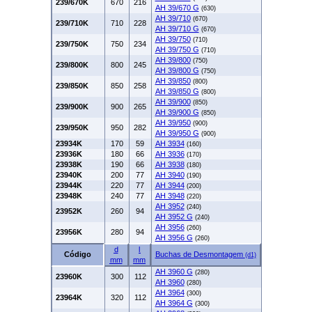
239/670K
670
216
AH 39/670 G
(630)
AH 39/710
(670)
239/710K
710
228
AH 39/710 G
(670)
AH 39/750
(710)
239/750K
750
234
AH 39/750 G
(710)
AH 39/800
(750)
239/800K
800
245
AH 39/800 G
(750)
AH 39/850
(800)
239/850K
850
258
AH 39/850 G
(800)
AH 39/900
(850)
239/900K
900
265
AH 39/900 G
(850)
AH 39/950
(900)
239/950K
950
282
AH 39/950 G
(900)
23934K
170
59
AH 3934
(160)
23936K
180
66
AH 3936
(170)
23938K
190
66
AH 3938
(180)
23940K
200
77
AH 3940
(190)
23944K
220
77
AH 3944
(200)
23948K
240
77
AH 3948
(220)
AH 3952
(240)
23952K
260
94
AH 3952 G
(240)
AH 3956
(260)
23956K
280
94
AH 3956 G
(260)
d
l
Código
Buchas de Desmontagem
(d1)
mm
mm
AH 3960 G
(280)
23960K
300
112
AH 3960
(280)
AH 3964
(300)
23964K
320
112
AH 3964 G
(300)