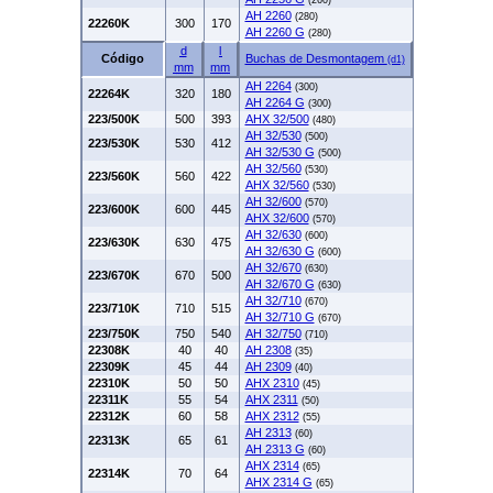
(260)
AH 2260
(280)
22260K
300
170
AH 2260 G
(280)
d
l
Código
Buchas de Desmontagem
(d1)
mm
mm
AH 2264
(300)
22264K
320
180
AH 2264 G
(300)
223/500K
500
393
AHX 32/500
(480)
AH 32/530
(500)
223/530K
530
412
AH 32/530 G
(500)
AH 32/560
(530)
223/560K
560
422
AHX 32/560
(530)
AH 32/600
(570)
223/600K
600
445
AHX 32/600
(570)
AH 32/630
(600)
223/630K
630
475
AH 32/630 G
(600)
AH 32/670
(630)
223/670K
670
500
AH 32/670 G
(630)
AH 32/710
(670)
223/710K
710
515
AH 32/710 G
(670)
223/750K
750
540
AH 32/750
(710)
22308K
40
40
AH 2308
(35)
22309K
45
44
AH 2309
(40)
22310K
50
50
AHX 2310
(45)
22311K
55
54
AHX 2311
(50)
22312K
60
58
AHX 2312
(55)
AH 2313
(60)
22313K
65
61
AH 2313 G
(60)
AHX 2314
(65)
22314K
70
64
AHX 2314 G
(65)