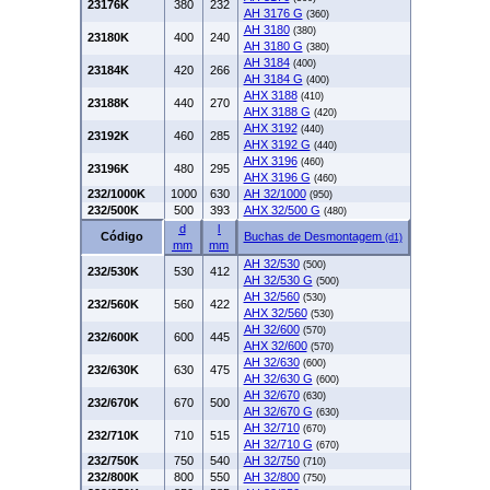
23176K
380
232
AH 3176 G
(360)
AH 3180
(380)
23180K
400
240
AH 3180 G
(380)
AH 3184
(400)
23184K
420
266
AH 3184 G
(400)
AHX 3188
(410)
23188K
440
270
AHX 3188 G
(420)
AHX 3192
(440)
23192K
460
285
AHX 3192 G
(440)
AHX 3196
(460)
23196K
480
295
AHX 3196 G
(460)
232/1000K
1000
630
AH 32/1000
(950)
232/500K
500
393
AHX 32/500 G
(480)
d
l
Código
Buchas de Desmontagem
(d1)
mm
mm
AH 32/530
(500)
232/530K
530
412
AH 32/530 G
(500)
AH 32/560
(530)
232/560K
560
422
AHX 32/560
(530)
AH 32/600
(570)
232/600K
600
445
AHX 32/600
(570)
AH 32/630
(600)
232/630K
630
475
AH 32/630 G
(600)
AH 32/670
(630)
232/670K
670
500
AH 32/670 G
(630)
AH 32/710
(670)
232/710K
710
515
AH 32/710 G
(670)
232/750K
750
540
AH 32/750
(710)
232/800K
800
550
AH 32/800
(750)