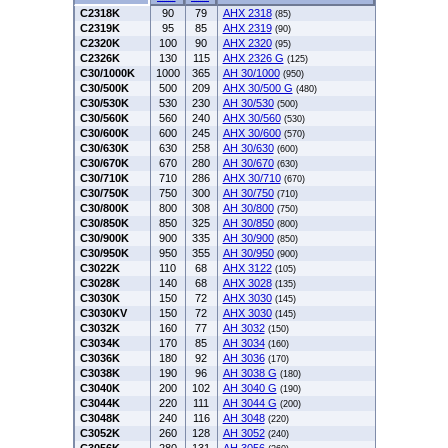
C2318K
90
79
AHX 2318
(85)
C2319K
95
85
AHX 2319
(90)
C2320K
100
90
AHX 2320
(95)
C2326K
130
115
AHX 2326 G
(125)
C30/1000K
1000
365
AH 30/1000
(950)
C30/500K
500
209
AHX 30/500 G
(480)
C30/530K
530
230
AH 30/530
(500)
C30/560K
560
240
AHX 30/560
(530)
C30/600K
600
245
AHX 30/600
(570)
C30/630K
630
258
AH 30/630
(600)
C30/670K
670
280
AH 30/670
(630)
C30/710K
710
286
AHX 30/710
(670)
C30/750K
750
300
AH 30/750
(710)
C30/800K
800
308
AH 30/800
(750)
C30/850K
850
325
AH 30/850
(800)
C30/900K
900
335
AH 30/900
(850)
C30/950K
950
355
AH 30/950
(900)
C3022K
110
68
AHX 3122
(105)
C3028K
140
68
AHX 3028
(135)
C3030K
150
72
AHX 3030
(145)
C3030KV
150
72
AHX 3030
(145)
C3032K
160
77
AH 3032
(150)
C3034K
170
85
AH 3034
(160)
C3036K
180
92
AH 3036
(170)
C3038K
190
96
AH 3038 G
(180)
C3040K
200
102
AH 3040 G
(190)
C3044K
220
111
AH 3044 G
(200)
C3048K
240
116
AH 3048
(220)
C3052K
260
128
AH 3052
(240)