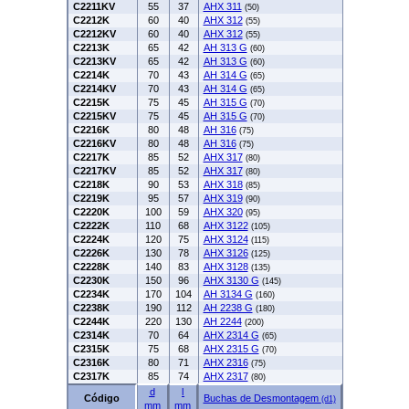
C2211KV
55
37
AHX 311
(50)
C2212K
60
40
AHX 312
(55)
C2212KV
60
40
AHX 312
(55)
C2213K
65
42
AH 313 G
(60)
C2213KV
65
42
AH 313 G
(60)
C2214K
70
43
AH 314 G
(65)
C2214KV
70
43
AH 314 G
(65)
C2215K
75
45
AH 315 G
(70)
C2215KV
75
45
AH 315 G
(70)
C2216K
80
48
AH 316
(75)
C2216KV
80
48
AH 316
(75)
C2217K
85
52
AHX 317
(80)
C2217KV
85
52
AHX 317
(80)
C2218K
90
53
AHX 318
(85)
C2219K
95
57
AHX 319
(90)
C2220K
100
59
AHX 320
(95)
C2222K
110
68
AHX 3122
(105)
C2224K
120
75
AHX 3124
(115)
C2226K
130
78
AHX 3126
(125)
C2228K
140
83
AHX 3128
(135)
C2230K
150
96
AHX 3130 G
(145)
C2234K
170
104
AH 3134 G
(160)
C2238K
190
112
AH 2238 G
(180)
C2244K
220
130
AH 2244
(200)
C2314K
70
64
AHX 2314 G
(65)
C2315K
75
68
AHX 2315 G
(70)
C2316K
80
71
AHX 2316
(75)
C2317K
85
74
AHX 2317
(80)
d
l
Código
Buchas de Desmontagem
(d1)
mm
mm