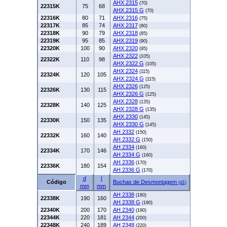
AHX 2315
(70)
22315K
75
68
AHX 2315 G
(70)
22316K
80
71
AHX 2316
(75)
22317K
85
74
AHX 2317
(80)
22318K
90
79
AHX 2318
(85)
22319K
95
85
AHX 2319
(90)
22320K
100
90
AHX 2320
(95)
AHX 2322
(105)
22322K
110
98
AHX 2322 G
(105)
AHX 2324
(115)
22324K
120
105
AHX 2324 G
(115)
AHX 2326
(125)
22326K
130
115
AHX 2326 G
(125)
AHX 2328
(135)
22328K
140
125
AHX 2328 G
(135)
AHX 2330
(145)
22330K
150
135
AHX 2330 G
(145)
AH 2332
(150)
22332K
160
140
AH 2332 G
(150)
AH 2334
(160)
22334K
170
146
AH 2334 G
(160)
AH 2336
(170)
22336K
180
154
AH 2336 G
(170)
d
l
Código
Buchas de Desmontagem
(d1)
mm
mm
AH 2338
(180)
22338K
190
160
AH 2338 G
(180)
22340K
200
170
AH 2340
(190)
22344K
220
181
AH 2344
(200)
22348K
240
189
AH 2348
(220)