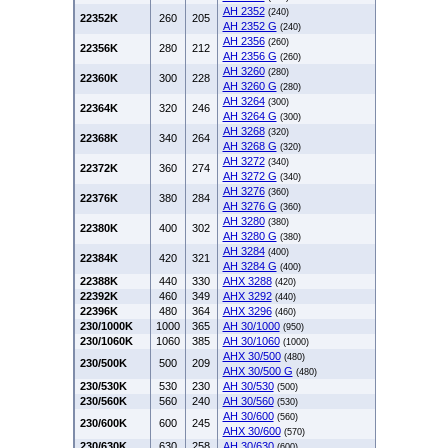
AH 2352
(240)
22352K
260
205
AH 2352 G
(240)
AH 2356
(260)
22356K
280
212
AH 2356 G
(260)
AH 3260
(280)
22360K
300
228
AH 3260 G
(280)
AH 3264
(300)
22364K
320
246
AH 3264 G
(300)
AH 3268
(320)
22368K
340
264
AH 3268 G
(320)
AH 3272
(340)
22372K
360
274
AH 3272 G
(340)
AH 3276
(360)
22376K
380
284
AH 3276 G
(360)
AH 3280
(380)
22380K
400
302
AH 3280 G
(380)
AH 3284
(400)
22384K
420
321
AH 3284 G
(400)
22388K
440
330
AHX 3288
(420)
22392K
460
349
AHX 3292
(440)
22396K
480
364
AHX 3296
(460)
230/1000K
1000
365
AH 30/1000
(950)
230/1060K
1060
385
AH 30/1060
(1000)
AHX 30/500
(480)
230/500K
500
209
AHX 30/500 G
(480)
230/530K
530
230
AH 30/530
(500)
230/560K
560
240
AH 30/560
(530)
AH 30/600
(560)
230/600K
600
245
AHX 30/600
(570)
230/630K
630
258
AH 30/630
(600)