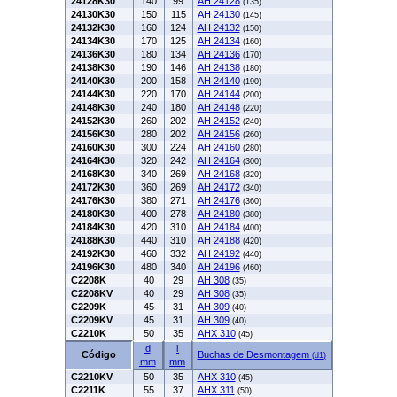
24128K30
140
99
AH 24128
(135)
24130K30
150
115
AH 24130
(145)
24132K30
160
124
AH 24132
(150)
24134K30
170
125
AH 24134
(160)
24136K30
180
134
AH 24136
(170)
24138K30
190
146
AH 24138
(180)
24140K30
200
158
AH 24140
(190)
24144K30
220
170
AH 24144
(200)
24148K30
240
180
AH 24148
(220)
24152K30
260
202
AH 24152
(240)
24156K30
280
202
AH 24156
(260)
24160K30
300
224
AH 24160
(280)
24164K30
320
242
AH 24164
(300)
24168K30
340
269
AH 24168
(320)
24172K30
360
269
AH 24172
(340)
24176K30
380
271
AH 24176
(360)
24180K30
400
278
AH 24180
(380)
24184K30
420
310
AH 24184
(400)
24188K30
440
310
AH 24188
(420)
24192K30
460
332
AH 24192
(440)
24196K30
480
340
AH 24196
(460)
C2208K
40
29
AH 308
(35)
C2208KV
40
29
AH 308
(35)
C2209K
45
31
AH 309
(40)
C2209KV
45
31
AH 309
(40)
C2210K
50
35
AHX 310
(45)
d
l
Código
Buchas de Desmontagem
(d1)
mm
mm
C2210KV
50
35
AHX 310
(45)
C2211K
55
37
AHX 311
(50)