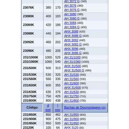
AH 3072 G
(340)
AH 3076
(360)
23076K
380
170
AH 3076 G
(360)
AH 3080
(380)
23080K
400
183
AH 3080 G
(380)
AH 3084
(400)
23084K
420
186
AH 3084 G
(400)
AHX 3088
(420)
23088K
440
194
AHX 3088 G
(420)
AHX 3092
(440)
23092K
460
202
AHX 3092 G
(440)
AHX 3096
(460)
23096K
480
205
AHX 3096 G
(460)
231/1000K
1000
525
AH 31/1000
(950)
231/1060K
1060
540
AH 31/1060
(1000)
AHX 31/500
(480)
231/500K
500
313
AHX 31/500 G
(480)
231/530K
530
325
AH 31/530
(500)
231/560K
560
335
AH 31/560
(530)
AH 31/600
(560)
231/600K
600
355
AHX 31/600
(570)
231/630K
630
375
AH 31/630
(600)
231/750K
750
425
AH 31/750
(710)
231/800K
800
438
AH 31/800
(750)
d
l
Código
Buchas de Desmontagem
(d1)
mm
mm
231/850K
850
462
AH 31/850
(800)
231/900K
900
475
AH 31/900
(850)
231/950K
950
500
AH 31/950
(900)
23120K
100
64
AHX 3120
(95)