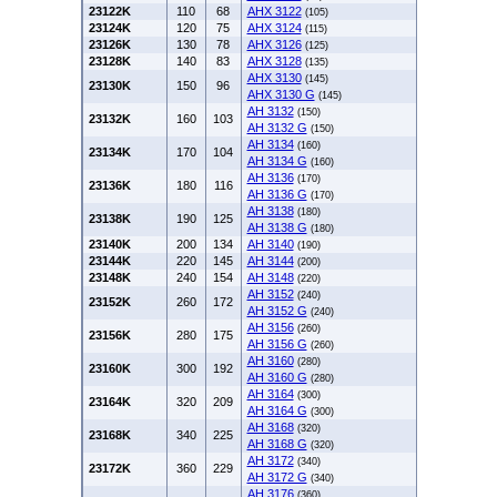
23122K
110
68
AHX 3122
(105)
23124K
120
75
AHX 3124
(115)
23126K
130
78
AHX 3126
(125)
23128K
140
83
AHX 3128
(135)
AHX 3130
(145)
23130K
150
96
AHX 3130 G
(145)
AH 3132
(150)
23132K
160
103
AH 3132 G
(150)
AH 3134
(160)
23134K
170
104
AH 3134 G
(160)
AH 3136
(170)
23136K
180
116
AH 3136 G
(170)
AH 3138
(180)
23138K
190
125
AH 3138 G
(180)
23140K
200
134
AH 3140
(190)
23144K
220
145
AH 3144
(200)
23148K
240
154
AH 3148
(220)
AH 3152
(240)
23152K
260
172
AH 3152 G
(240)
AH 3156
(260)
23156K
280
175
AH 3156 G
(260)
AH 3160
(280)
23160K
300
192
AH 3160 G
(280)
AH 3164
(300)
23164K
320
209
AH 3164 G
(300)
AH 3168
(320)
23168K
340
225
AH 3168 G
(320)
AH 3172
(340)
23172K
360
229
AH 3172 G
(340)
AH 3176
(360)