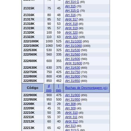
AH 314 G
(65)
AH 315
(70)
21315K
75
45
AH 315 G
(70)
21316K
80
48
AH 316
(75)
21317K
85
52
AHX 317
(80)
21318K
90
53
AHX 318
(85)
21319K
95
57
AHX 319
(90)
21320K
100
59
AHX 320
(95)
21322K
110
63
AHX 322
(105)
222/1000K
1000
525
AH 31/1000
(950)
222/1060K
1060
540
AH 31/1060
(1000)
222/530K
530
325
AH 31/530
(500)
222/560K
560
335
AH 31/560
(530)
AH 31/600
(560)
222/600K
600
355
AHX 31/600
(570)
222/630K
630
375
AH 31/630
(600)
222/750K
750
425
AH 31/750
(710)
222/800K
800
438
AH 31/800
(750)
222/850K
850
462
AH 31/850
(800)
d
l
Código
Buchas de Desmontagem
(d1)
mm
mm
222/900K
900
475
AH 31/900
(850)
222/950K
950
500
AH 31/950
(900)
22208K
40
29
AH 308
(35)
22209K
45
31
AH 309
(40)
22210K
50
35
AHX 310
(45)
22211K
55
37
AHX 311
(50)
22212K
60
40
AHX 312
(55)
AH 313
(60)
22213K
65
42
AH 313 G
(60)