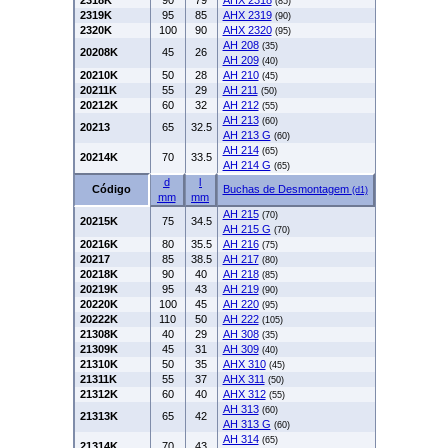
2318K
90
79
AHX 2318
(85)
2319K
95
85
AHX 2319
(90)
2320K
100
90
AHX 2320
(95)
AH 208
(35)
20208K
45
26
AH 209
(40)
20210K
50
28
AH 210
(45)
20211K
55
29
AH 211
(50)
20212K
60
32
AH 212
(55)
AH 213
(60)
20213
65
32.5
AH 213 G
(60)
AH 214
(65)
20214K
70
33.5
AH 214 G
(65)
d
l
Código
Buchas de Desmontagem
(d1)
mm
mm
AH 215
(70)
20215K
75
34.5
AH 215 G
(70)
20216K
80
35.5
AH 216
(75)
20217
85
38.5
AH 217
(80)
20218K
90
40
AH 218
(85)
20219K
95
43
AH 219
(90)
20220K
100
45
AH 220
(95)
20222K
110
50
AH 222
(105)
21308K
40
29
AH 308
(35)
21309K
45
31
AH 309
(40)
21310K
50
35
AHX 310
(45)
21311K
55
37
AHX 311
(50)
21312K
60
40
AHX 312
(55)
AH 313
(60)
21313K
65
42
AH 313 G
(60)
AH 314
(65)
21314K
70
43