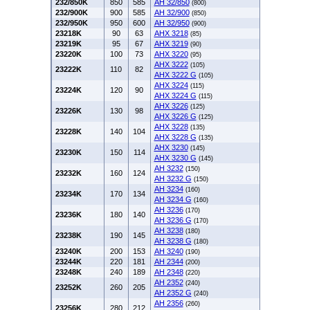
232/850K
850
585
AH 32/850
(800)
232/900K
900
585
AH 32/900
(850)
232/950K
950
600
AH 32/950
(900)
23218K
90
63
AHX 3218
(85)
23219K
95
67
AHX 3219
(90)
23220K
100
73
AHX 3220
(95)
AHX 3222
(105)
23222K
110
82
AHX 3222 G
(105)
AHX 3224
(115)
23224K
120
90
AHX 3224 G
(115)
AHX 3226
(125)
23226K
130
98
AHX 3226 G
(125)
AHX 3228
(135)
23228K
140
104
AHX 3228 G
(135)
AHX 3230
(145)
23230K
150
114
AHX 3230 G
(145)
AH 3232
(150)
23232K
160
124
AH 3232 G
(150)
AH 3234
(160)
23234K
170
134
AH 3234 G
(160)
AH 3236
(170)
23236K
180
140
AH 3236 G
(170)
AH 3238
(180)
23238K
190
145
AH 3238 G
(180)
23240K
200
153
AH 3240
(190)
23244K
220
181
AH 2344
(200)
23248K
240
189
AH 2348
(220)
AH 2352
(240)
23252K
260
205
AH 2352 G
(240)
AH 2356
(260)
23256K
280
212