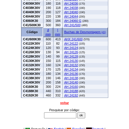
C4036K30V
180
116
AH 24036
(170)
C4038K30V
190
118
AH 24038
(180)
C4040K30V
200
127
AH 24040
(190)
C4044K30V
220
138
AH 24044
(200)
C4060K30
300
184
AH 24060 G
(280)
C41/500K30
500
360
AH 241/500
(480)
d
l
Código
Buchas de Desmontagem
(d1)
mm
mm
C41/600K30
600
413
AHX 241/600
(570)
C4122K30V
110
82
AH 24122
(105)
C4124K30V
120
93
AH 24124
(115)
C4126K30V
130
94
AH 24126
(125)
C4128K30V
140
99
AH 24128
(135)
C4130K30V
150
115
AH 24130
(145)
C4132K30V
160
124
AH 24132
(150)
C4134K30V
170
125
AH 24134
(160)
C4136K30V
180
134
AH 24136
(170)
C4138K30V
190
146
AH 24138
(180)
C4140K30V
200
158
AH 24140
(190)
C4160K30
300
224
AH 24160
(280)
C4188K30
440
310
AH 24188
(420)
C4192K30
460
332
AH 24192
(440)
voltar
Pesquisar por código: