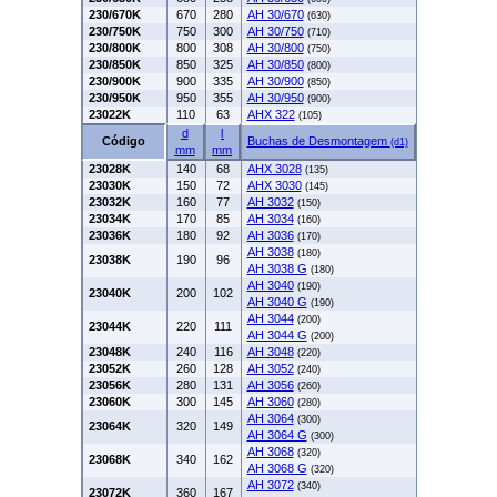
230/670K
670
280
AH 30/670
(630)
230/750K
750
300
AH 30/750
(710)
230/800K
800
308
AH 30/800
(750)
230/850K
850
325
AH 30/850
(800)
230/900K
900
335
AH 30/900
(850)
230/950K
950
355
AH 30/950
(900)
23022K
110
63
AHX 322
(105)
d
l
Código
Buchas de Desmontagem
(d1)
mm
mm
23028K
140
68
AHX 3028
(135)
23030K
150
72
AHX 3030
(145)
23032K
160
77
AH 3032
(150)
23034K
170
85
AH 3034
(160)
23036K
180
92
AH 3036
(170)
AH 3038
(180)
23038K
190
96
AH 3038 G
(180)
AH 3040
(190)
23040K
200
102
AH 3040 G
(190)
AH 3044
(200)
23044K
220
111
AH 3044 G
(200)
23048K
240
116
AH 3048
(220)
23052K
260
128
AH 3052
(240)
23056K
280
131
AH 3056
(260)
23060K
300
145
AH 3060
(280)
AH 3064
(300)
23064K
320
149
AH 3064 G
(300)
AH 3068
(320)
23068K
340
162
AH 3068 G
(320)
AH 3072
(340)
23072K
360
167