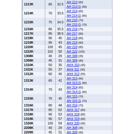
AH 213
(60)
1213K
65
32.5
AH 213 G
(60)
AH 214
(65)
1214K
70
33.5
AH 214 G
(65)
AH 215
(70)
1215K
75
34.5
AH 215 G
(70)
1216K
80
35.5
AH 216
(75)
1217K
85
38.5
AH 217
(80)
1218K
90
40
AH 218
(85)
1219K
95
43
AH 219
(90)
1220K
100
45
AH 220
(95)
1222K
110
50
AH 222
(105)
1308K
40
29
AH 308
(35)
1309K
45
31
AH 309
(40)
1310K
50
35
AHX 310
(45)
1311K
55
37
AHX 311
(50)
1312K
60
40
AHX 312
(55)
AH 313
(60)
1313K
65
42
AH 313 G
(60)
AH 314
(65)
1314K
70
43
AH 314 G
(65)
AH 315
(70)
1315K
75
45
AH 315 G
(70)
1316K
80
48
AH 316
(75)
1317K
85
52
AHX 317
(80)
1318K
90
53
AHX 318
(85)
1319K
95
57
AHX 319
(90)
1320K
100
59
AHX 320
(95)
2208K
40
29
AH 308
(35)
2209K
45
31
AH 309
(40)