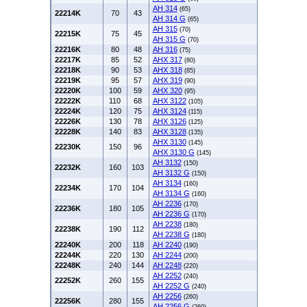
AH 314
(65)
22214K
70
43
AH 314 G
(65)
AH 315
(70)
22215K
75
45
AH 315 G
(70)
22216K
80
48
AH 316
(75)
22217K
85
52
AHX 317
(80)
22218K
90
53
AHX 318
(85)
22219K
95
57
AHX 319
(90)
22220K
100
59
AHX 320
(95)
22222K
110
68
AHX 3122
(105)
22224K
120
75
AHX 3124
(115)
22226K
130
78
AHX 3126
(125)
22228K
140
83
AHX 3128
(135)
AHX 3130
(145)
22230K
150
96
AHX 3130 G
(145)
AH 3132
(150)
22232K
160
103
AH 3132 G
(150)
AH 3134
(160)
22234K
170
104
AH 3134 G
(160)
AH 2236
(170)
22236K
180
105
AH 2236 G
(170)
AH 2238
(180)
22238K
190
112
AH 2238 G
(180)
22240K
200
118
AH 2240
(190)
22244K
220
130
AH 2244
(200)
22248K
240
144
AH 2248
(220)
AH 2252
(240)
22252K
260
155
AH 2252 G
(240)
AH 2256
(260)
22256K
280
155
AH 2256 G