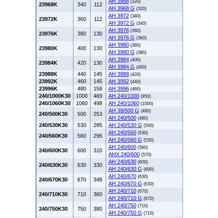
AH 3968
(320)
23968K
340
112
AH 3968 G
(320)
AH 3972
(340)
23972K
360
112
AH 3972 G
(340)
AH 3976
(360)
23976K
380
130
AH 3976 G
(360)
AH 3980
(380)
23980K
400
130
AH 3980 G
(380)
AH 3984
(400)
23984K
420
130
AH 3984 G
(400)
23988K
440
145
AH 3988
(420)
23992K
460
145
AH 3992
(440)
23996K
480
158
AH 3996
(460)
240/1000K30
1000
469
AH 240/1000
(950)
240/1060K30
1060
498
AH 240/1060
(1000)
AH 39/500 G
(480)
240/500K30
500
253
AH 240/500
(480)
240/530K30
530
285
AH 240/530 G
(500)
AH 240/560
(530)
240/560K30
560
296
AH 240/560 G
(530)
AH 240/600
(560)
240/600K30
600
310
AHX 240/600
(570)
AH 240/630
(600)
240/630K30
630
330
AH 240/630 G
(600)
AH 240/670
(630)
240/670K30
670
348
AH 240/670 G
(630)
AH 240/710
(670)
240/710K30
710
360
AH 240/710 G
(670)
AH 240/750
(710)
240/750K30
750
380
AH 240/750 G
(710)