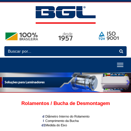
Toggle
navigat
Previous
N
Rolamentos / Bucha de Desmontagem
d
Diâmetro Interno do Rolamento
l
Comprimento da Bucha
d1
Medida do Eixo