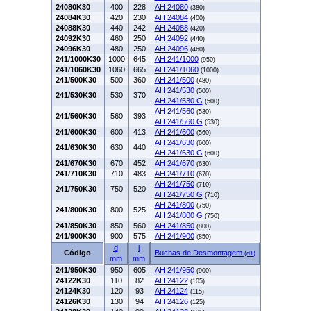
24080K30
400
228
AH 24080
(380)
24084K30
420
230
AH 24084
(400)
24088K30
440
242
AH 24088
(420)
24092K30
460
250
AH 24092
(440)
24096K30
480
250
AH 24096
(460)
241/1000K30
1000
645
AH 241/1000
(950)
241/1060K30
1060
665
AH 241/1060
(1000)
241/500K30
500
360
AH 241/500
(480)
AH 241/530
(500)
241/530K30
530
370
AH 241/530 G
(500)
AH 241/560
(530)
241/560K30
560
393
AH 241/560 G
(530)
241/600K30
600
413
AH 241/600
(560)
AH 241/630
(600)
241/630K30
630
440
AH 241/630 G
(600)
241/670K30
670
452
AH 241/670
(630)
241/710K30
710
483
AH 241/710
(670)
AH 241/750
(710)
241/750K30
750
520
AH 241/750 G
(710)
AH 241/800
(750)
241/800K30
800
525
AH 241/800 G
(750)
241/850K30
850
560
AH 241/850
(800)
241/900K30
900
575
AH 241/900
(850)
d
l
Código
Buchas de Desmontagem
(d1)
mm
mm
241/950K30
950
605
AH 241/950
(900)
24122K30
110
82
AH 24122
(105)
24124K30
120
93
AH 24124
(115)
24126K30
130
94
AH 24126
(125)