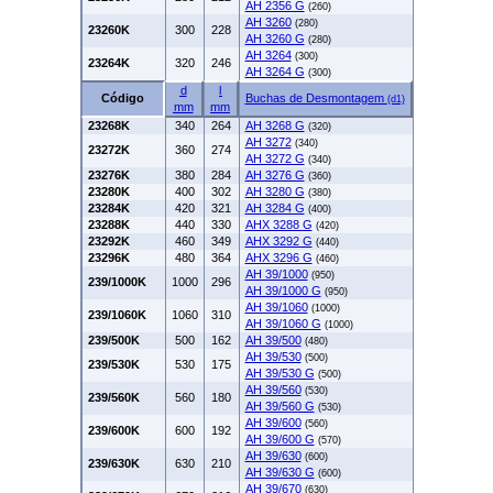
AH 2356 G
(260)
AH 3260
(280)
23260K
300
228
AH 3260 G
(280)
AH 3264
(300)
23264K
320
246
AH 3264 G
(300)
d
l
Código
Buchas de Desmontagem
(d1)
mm
mm
23268K
340
264
AH 3268 G
(320)
AH 3272
(340)
23272K
360
274
AH 3272 G
(340)
23276K
380
284
AH 3276 G
(360)
23280K
400
302
AH 3280 G
(380)
23284K
420
321
AH 3284 G
(400)
23288K
440
330
AHX 3288 G
(420)
23292K
460
349
AHX 3292 G
(440)
23296K
480
364
AHX 3296 G
(460)
AH 39/1000
(950)
239/1000K
1000
296
AH 39/1000 G
(950)
AH 39/1060
(1000)
239/1060K
1060
310
AH 39/1060 G
(1000)
239/500K
500
162
AH 39/500
(480)
AH 39/530
(500)
239/530K
530
175
AH 39/530 G
(500)
AH 39/560
(530)
239/560K
560
180
AH 39/560 G
(530)
AH 39/600
(560)
239/600K
600
192
AH 39/600 G
(570)
AH 39/630
(600)
239/630K
630
210
AH 39/630 G
(600)
AH 39/670
(630)