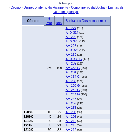
Ordenar por:
›
Código
›
Diâmetro Interno do Rolamento
›
Comprimento da Bucha
»
Buchas de
Desmontagem
(d1)
d
l
Código
Buchas de Desmontagem
(d1)
mm
mm
AH 224
(115)
AHX 324
(115)
AH 226
(125)
AHX 326
(125)
AH 228
(135)
AHX 328
(135)
AH 230
(145)
AHX 330 G
(145)
AH 232
(150)
280
105
AH 332 G
(150)
AH 234
(160)
AH 334 G
(160)
AH 236
(170)
AH 238 G
(180)
AH 240 G
(190)
AH 244 G
(200)
AH 248
(220)
AH 252
(240)
AH 256
(260)
1208K
40
25
AH 208
(35)
1209K
45
26
AH 209
(40)
1210K
50
28
AH 210
(45)
1211K
55
29
AH 211
(50)
1212K
60
32
AH 212
(55)