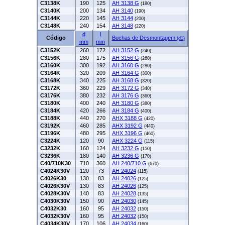
C3138K
190
125
AH 3138 G
(180)
C3140K
200
134
AH 3140
(190)
C3144K
220
145
AH 3144
(200)
C3148K
240
154
AH 3148
(220)
d
l
Código
Buchas de Desmontagem
(d1)
mm
mm
C3152K
260
172
AH 3152 G
(240)
C3156K
280
175
AH 3156 G
(260)
C3160K
300
192
AH 3160 G
(280)
C3164K
320
209
AH 3164 G
(300)
C3168K
340
225
AH 3168 G
(320)
C3172K
360
229
AH 3172 G
(340)
C3176K
380
232
AH 3176 G
(360)
C3180K
400
240
AH 3180 G
(380)
C3184K
420
266
AH 3184 G
(400)
C3188K
440
270
AHX 3188 G
(420)
C3192K
460
285
AHX 3192 G
(440)
C3196K
480
295
AHX 3196 G
(460)
C3224K
120
90
AHX 3224 G
(115)
C3232K
160
124
AH 3232 G
(150)
C3236K
180
140
AH 3236 G
(170)
C40/710K30
710
360
AH 240/710 G
(670)
C4024K30V
120
73
AH 24024
(115)
C4026K30
130
83
AH 24026
(125)
C4026K30V
130
83
AH 24026
(125)
C4028K30V
140
83
AH 24028
(135)
C4030K30V
150
90
AH 24030
(145)
C4032K30
160
95
AH 24032
(150)
C4032K30V
160
95
AH 24032
(150)
C4034K30V
170
106
AH 24034
(160)