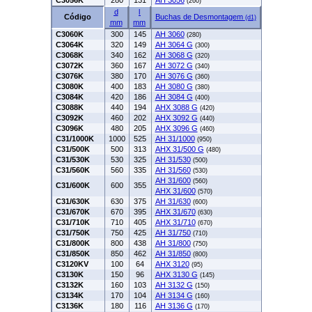
C3056K
280
131
AH 3056
(260)
d
l
Código
Buchas de Desmontagem
(d1)
mm
mm
C3060K
300
145
AH 3060
(280)
C3064K
320
149
AH 3064 G
(300)
C3068K
340
162
AH 3068 G
(320)
C3072K
360
167
AH 3072 G
(340)
C3076K
380
170
AH 3076 G
(360)
C3080K
400
183
AH 3080 G
(380)
C3084K
420
186
AH 3084 G
(400)
C3088K
440
194
AHX 3088 G
(420)
C3092K
460
202
AHX 3092 G
(440)
C3096K
480
205
AHX 3096 G
(460)
C31/1000K
1000
525
AH 31/1000
(950)
C31/500K
500
313
AHX 31/500 G
(480)
C31/530K
530
325
AH 31/530
(500)
C31/560K
560
335
AH 31/560
(530)
AH 31/600
(560)
C31/600K
600
355
AHX 31/600
(570)
C31/630K
630
375
AH 31/630
(600)
C31/670K
670
395
AHX 31/670
(630)
C31/710K
710
405
AHX 31/710
(670)
C31/750K
750
425
AH 31/750
(710)
C31/800K
800
438
AH 31/800
(750)
C31/850K
850
462
AH 31/850
(800)
C3120KV
100
64
AHX 3120
(95)
C3130K
150
96
AHX 3130 G
(145)
C3132K
160
103
AH 3132 G
(150)
C3134K
170
104
AH 3134 G
(160)
C3136K
180
116
AH 3136 G
(170)