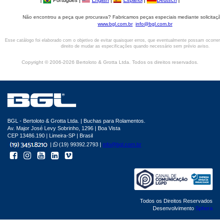
|
Português |
English
|
Español
|
Deutsch
|
Não encontrou a peça que procurava? Fabricamos peças especiais mediante solicitaçã
www.bgl.com.br
info@bgl.com.br
Esse catálogo foi elaborado com o objetivo de evitar quaisquer erros, que eventualmente possam ocorre
direito de mudar as especificações quando necessário sem prévio aviso.
Copyright © 2006-2026 Bertoloto & Grotta Ltda. Todos os direitos reservados.
BGL - Bertoloto & Grotta Ltda. | Buchas para Rolamentos.
Av. Major José Levy Sobrinho, 1296 | Boa Vista
CEP 13486.190 | Limeira-SP | Brasil
|
(19) 99392.2793 |
info@bgl.com.br
Todos os Direitos Reservados
Desenvolvimento
Sphera