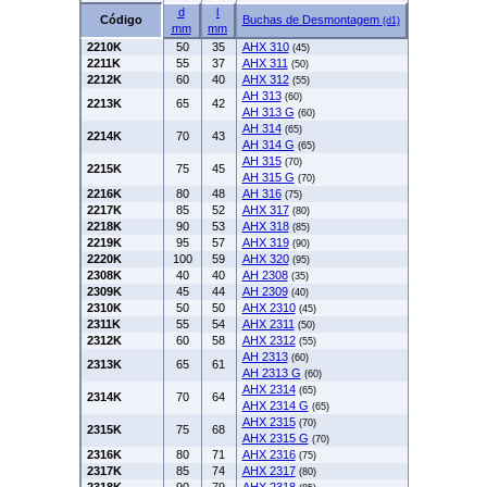
d
l
Código
Buchas de Desmontagem
(d1)
mm
mm
2210K
50
35
AHX 310
(45)
2211K
55
37
AHX 311
(50)
2212K
60
40
AHX 312
(55)
AH 313
(60)
2213K
65
42
AH 313 G
(60)
AH 314
(65)
2214K
70
43
AH 314 G
(65)
AH 315
(70)
2215K
75
45
AH 315 G
(70)
2216K
80
48
AH 316
(75)
2217K
85
52
AHX 317
(80)
2218K
90
53
AHX 318
(85)
2219K
95
57
AHX 319
(90)
2220K
100
59
AHX 320
(95)
2308K
40
40
AH 2308
(35)
2309K
45
44
AH 2309
(40)
2310K
50
50
AHX 2310
(45)
2311K
55
54
AHX 2311
(50)
2312K
60
58
AHX 2312
(55)
AH 2313
(60)
2313K
65
61
AH 2313 G
(60)
AHX 2314
(65)
2314K
70
64
AHX 2314 G
(65)
AHX 2315
(70)
2315K
75
68
AHX 2315 G
(70)
2316K
80
71
AHX 2316
(75)
2317K
85
74
AHX 2317
(80)